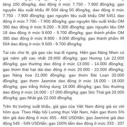
tăng 100 đồng/kg, dao động ở mức 7.750 - 7.900 đồng/kg; gạo
nguyên liệu xuất khẩu IR 504 tăng 50 đồng/kg, dao động ở mức
7.750 - 7.900 đồng/kg; gạo nguyên liệu xuất khẩu OM 5451 dao
động ở mức 7.700 - 7.900 đồng/kg; gạo nguyên liệu xuất khẩu OM
380 dao động ở mức 8.200 - 8.300 đồng/kg; gạo nguyên liệu OM
18 dao động ở mức 9.600 - 9.700 đồng/kg; gạo thành phẩm OM
380 dao động ở mức 8.800 - 9.000 đồng/kg; gạo thành phẩm IR
504 dao động ở mức 9.500 - 9.700 đồng/kg.
Tại các chợ lẻ, giá gạo các loại đi ngang. Hiện gạo Nàng Nhen có
giá niêm yết cao nhất 28.000 đồng/kg; gạo Hương Lài 22.000
đồng/kg; gạo thường dao động ở mức 13.000 - 14.000 đồng/kg;
gạo thơm thái hạt dài dao động ở mức 20.000 - 22.000 đồng/kg;
gạo Nàng hoa 21.000 đồng/kg; gạo thơm Đài Loan 20.000
đồng/kg; gạo thơm Jasmine dao động ở mức 16.000 - 18.000
đồng/kg; gạo trắng thông dụng 16.000 đồng/kg; gạo Sóc thường
dao động ở mức 16.000 - 17.000 đồng/kg; gạo Sóc Thái giá 20.000
đồng/kg; gạo Nhật giá 22.000 đồng/kg.
Trên thị trường xuất khẩu, giá gạo của Việt Nam đứng giá so với
hôm qua. Theo Hiệp hội Lương thực Việt Nam, hiện gạo thơm 5%
tấm giá dao động ở mức 455 - 460 USD/tấn; gạo Jasmine giá dao
động 545 - 549 USD/tấn; gạo 100% tấm dao động ở mức 333 - 337