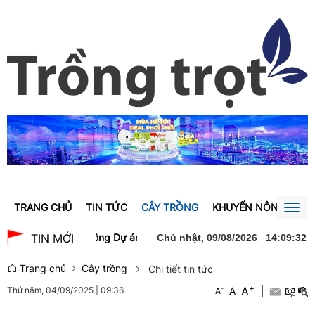
TRANG CHỦ
TIN TỨC
CÂY TRỒNG
KHUYẾN NÔNG
GI
Togg
navig
Trà dự lễ khởi công Dự án xây dựng Trường Trung học phổ thông N
TIN MỚI
Chủ nhật, 09/08/2026
14
:
09
:
33
Trang chủ
Cây trồng
Chi tiết tin tức
+
A
-
A
|
Thứ năm, 04/09/2025
|
09:36
A