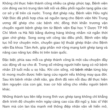
Không chỉ thực hiện thành công nhiều ca ghép phức tạp, Bệnh viện
còn đóng vai trò trung tâm kết nối và điều phối nguồn tạng giữa các
cơ sở y tế trên cả nước. Trong đợt ghép này, Bệnh viện Hữu nghị
Việt Đức đã phối hợp chia sẻ nguồn tạng cho Bệnh viện Nhi Trung
ương để ghép cho các bệnh nhi; đồng thời khẩn trương vận
chuyển người bệnh ghép tim từ Bệnh viện Đại học Y Dược TP Hồ
Chí Minh ra Hà Nội bằng đường hàng không nhằm rút ngắn thời
gian chờ ghép. Song song với công tác điều phối, Bệnh viện tiếp
tục hỗ trợ chuyên môn, chuyển giao kỹ thuật ghép thận cho Bệnh
viện Đa khoa Tâm Anh, góp phần mở rộng mạng lưới ghép tạng và
nâng cao năng lực điều trị trên toàn quốc.
Đặc biệt, phía sau mỗi ca ghép thành công là một câu chuyện đầy
xúc động về sự cho đi. Trong số những người hiến tạng có nữ bệnh
nhân 19 tuổi mắc u sọ hầu. Khi còn sống, nữ
bệnh nhân
từng bày
tỏ mong muốn được hiến tạng cứu người nếu không may qua đời.
Sau khi bệnh nhân chết não, gia đình đã nén nỗi đau để thực hiện
tâm nguyện của con gái, trao cơ hội sống cho nhiều người bệnh
khác.
Những thành tựu liên tiếp trong lĩnh vực ghép tạng không chỉ khẳng
định trình độ chuyên môn ngày càng cao của đội ngũ y, bác sĩ Việt
Nam mà còn lan tỏa mạnh mẽ thông điệp nhân văn về hiến mô,