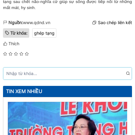
tạng sau chết não-nghĩa cử giúp sự sống được tiếp nối từ những
mất mát, hy sinh.
Nguồn:
www.qdnd.vn
Sao chép liên kết
Từ khóa:
ghép tạng
Thích
TIN XEM NHIỀU