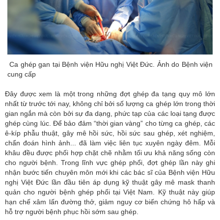
Ca ghép gan tại Bệnh viện Hữu nghị Việt Đức. Ảnh do Bệnh viện
cung cấp
Đây được xem là một trong những đợt ghép đa tạng quy mô lớn
nhất từ trước tới nay, không chỉ bởi số lượng ca ghép lớn trong thời
gian ngắn mà còn bởi sự đa dạng, phức tạp của các loại tạng được
ghép cùng lúc. Để bảo đảm “thời gian vàng” cho từng ca ghép, các
ê-kíp phẫu thuật, gây mê hồi sức, hồi sức sau ghép, xét nghiệm,
chẩn đoán hình ảnh... đã làm việc liên tục xuyên ngày đêm. Mỗi
khâu đều được phối hợp chặt chẽ nhằm tối ưu khả năng sống còn
cho người bệnh. Trong lĩnh vực ghép phổi, đợt ghép lần này ghi
nhận bước tiến chuyên môn mới khi các bác sĩ của Bệnh viện Hữu
nghị Việt Đức lần đầu tiên áp dụng kỹ thuật gây mê mask thanh
quản cho người bệnh ghép phổi tại Việt Nam. Kỹ thuật này giúp
hạn chế xâm lấn đường thở, giảm nguy cơ biến chứng hô hấp và
hỗ trợ người bệnh phục hồi sớm sau ghép.