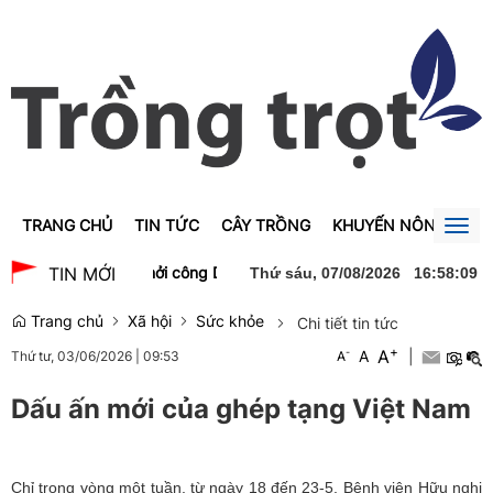
TRANG CHỦ
TIN TỨC
CÂY TRỒNG
KHUYẾN NÔNG
GI
Togg
navig
hanh Trà dự lễ khởi công Dự án xây dựng Trường Trung học phổ th
TIN MỚI
Thứ sáu, 07/08/2026
16
:
58
:
10
Trang chủ
Xã hội
Sức khỏe
Chi tiết tin tức
+
A
-
A
|
Thứ tư, 03/06/2026
|
09:53
A
Dấu ấn mới của ghép tạng Việt Nam
Chỉ trong vòng một tuần, từ ngày 18 đến 23-5, Bệnh viện Hữu nghị