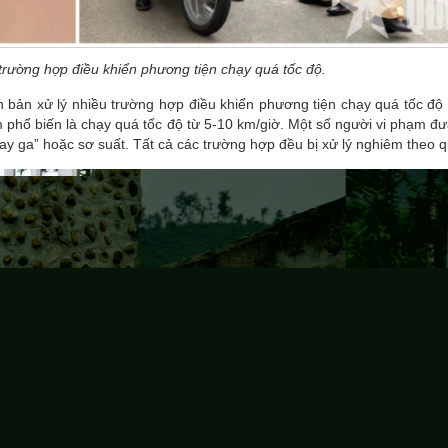
trường hợp điều khiển phương tiện chạy quá tốc độ.
ên bản xử lý nhiều trường hợp điều khiển phương tiện chạy quá tốc độ 
 phổ biến là chạy quá tốc độ từ 5-10 km/giờ. Một số người vi phạm đư
y ga” hoặc sơ suất. Tất cả các trường hợp đều bị xử lý nghiêm theo q