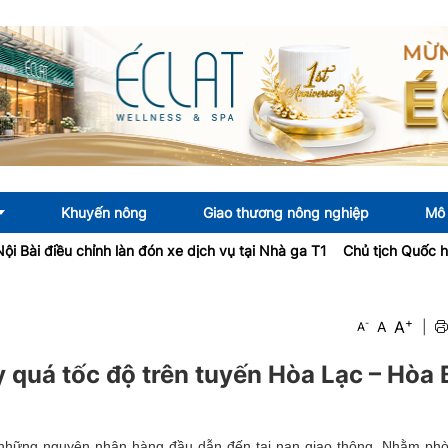
Khuyến nông
Giao thương nông nghiệp
Mô 
iều chỉnh làn đón xe dịch vụ tại Nhà ga T1
Chủ tịch Quốc hội kiêm
+
A
-
A
|
A
ạy quá tốc độ trên tuyến Hòa Lạc – Hòa 
g những nguyên nhân hàng đầu dẫn đến tai nạn giao thông. Nhằm ph