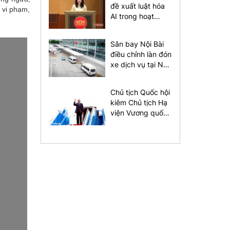
đề xuất luật hóa
 vi phạm,
AI trong hoạt
động xuất bản
Sân bay Nội Bài
điều chỉnh làn đón
xe dịch vụ tại Nhà
ga T1
Chủ tịch Quốc hội
kiêm Chủ tịch Hạ
viện Vương quốc
Thái Lan bắt đầu
thăm chính thức
Việt Nam