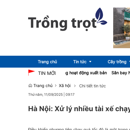
Trang chủ
Tin tức
Cây trồng
hội đề xuất luật hóa AI trong hoạt động xuất bản
Sân bay Nội Bài đ
TIN MỚI
Trang chủ
Xã hội
Chi tiết tin tức
Emagazine
OCOP
Thứ năm, 11/09/2025
|
09:17
Hà Nội: Xử lý nhiều tài xế ch
Điều khiển phương tiện chạy quá tốc độ là một tron