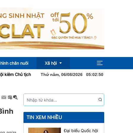
hình chăn nuôi
Xã hội
 Chủ tịch Hạ viện Vương quốc Thái Lan bắt đầu thăm chính thức Việ
Thứ năm, 06/08/2026
05
:
02
:
51
Pháp luật
Địa ốc
Bình
Sức khỏe
TIN XEM NHIỀU
Đại biểu Quốc hội
òng ngừa,