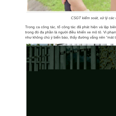
CSGT kiểm soát, xử lý các 
Trong ca công tác, tổ công tác đã phát hiện và lập bi
trong đó đa phần là người điều khiển xe mô tô. Vi phạm
như không chú ý biển báo, thấy đường vắng nên “mát ta