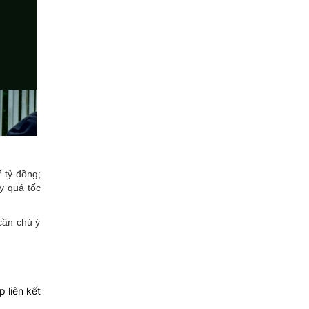
 tỷ đồng;
y quá tốc
cần chú ý
 liên kết