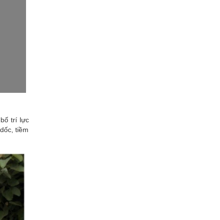
 bố trí lực
 dốc, tiềm