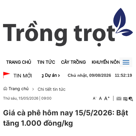
TRANG CHỦ
TIN TỨC
CÂY TRỒNG
KHUYẾN NÔNG
GI
Togg
navig
à dự lễ khởi công Dự án xây dựng Trường Trung học phổ thông Nam
TIN MỚI
Chủ nhật, 09/08/2026
11
:
52
:
20
Trang chủ
Chi tiết tin tức
+
A
-
A
|
Thứ sáu, 15/05/2026
|
09:00
A
Giá cà phê hôm nay 15/5/2026: Bật
tăng 1.000 đồng/kg