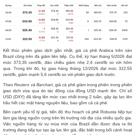
Kết thúc phiên giao dịch gần nhất, giá cà phê Arabica trên sàn
Brazil cũng trên đà giảm liên tiếp. Cụ thể, kỳ hạn tháng 5/2026 đạt
mức 373,35 cent/lb, đảo chiều giảm nhẹ 2,4 cent/lb so với hôm
qua. Trong khi đó, kỳ giao hàng tháng 12/2026 đạt mức 322,55
cent/lb, giảm mạnh 5,6 cent/lb so với phiên giao dịch trước.
Theo
Reuters và Barchart,
giá cà phê giảm trong phiên trong phiên
giao dịch vừa qua do tác động của đồng USD mạnh lên. Chỉ số
USD (DXY) đã tăng lên mức cao nhất trong 2 tuần, gây áp lực lên
hầu hết các mặt hàng nguyên liệu, bao gồm cả cà phê.
Bên cạnh yếu tố tỷ giá, tiến độ thu hoạch cà phê Robusta tiếp tục
làm gia tăng nguồn cung trên thị trường nội địa của nhiều quốc gia.
Việc nguồn hàng từ vụ mùa mới của Brazil dần được đưa ra thị
trường đang tiếp tục tạo áp lực lên giá, đặc biệt trong bối cảnh hoạt