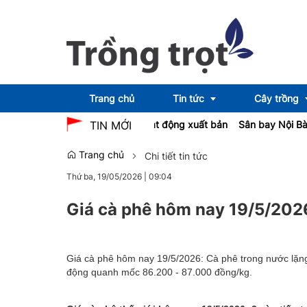
Trang chủ
Tin tức
Cây trồng
đề xuất luật hóa AI trong hoạt động xuất bản
Sân bay Nội Bài điều ch
TIN MỚI
Trang chủ
Chi tiết tin tức
Emagazine
OCOP
Thứ ba, 19/05/2026
|
09:04
Giá cà phê hôm nay 19/5/202
Giá cà phê hôm nay 19/5/2026: Cà phê trong nước lặn
động quanh mốc 86.200 - 87.000 đồng/kg.