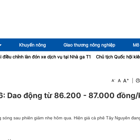
Khuyến nông
Giao thương nông nghiệp
Mô 
ỉnh làn đón xe dịch vụ tại Nhà ga T1
Chủ tịch Quốc hội kiêm Chủ t
+
A
-
A
|
A
6: Dao động từ 86.200 - 87.000 đồng/
g sóng sau phiên giảm nhẹ hôm qua. Hiện giá cà phê Tây Nguyên đan