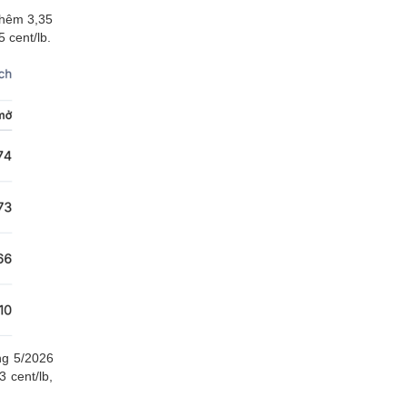
thêm 3,35
 cent/lb.
áng 5/2026
 cent/lb,