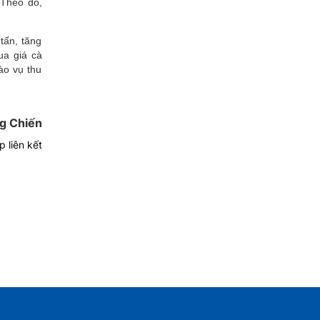
 Theo đó,
tấn, tăng
ua giá cà
vào vụ thu
g Chiến
 liên kết