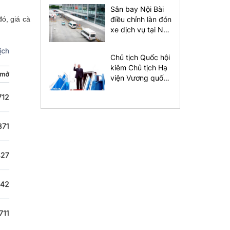
Sân bay Nội Bài
điều chỉnh làn đón
đó, giá cà
xe dịch vụ tại Nhà
ga T1
Chủ tịch Quốc hội
kiêm Chủ tịch Hạ
viện Vương quốc
Thái Lan bắt đầu
thăm chính thức
Việt Nam