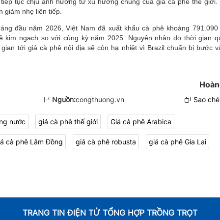
 tiếp tục chịu ảnh hưởng từ xu hướng chung của giá cà phê thế giới.
 giảm nhẹ liên tiếp.
tháng đầu năm 2026, Việt Nam đã xuất khẩu cà phê khoảng 791.090 
ề kim ngạch so với cùng kỳ năm 2025. Nguyên nhân do thời gian q
i gian tới giá cà phê nội địa sẽ còn hạ nhiệt vì Brazil chuẩn bị bước 
Hoàn
Nguồn:
congthuong.vn
Sao chép
ong nước
giá cà phê thế giới
Giá cà phê Arabica
iá cà phê Lâm Đồng
​​​​​​​​​​​​​​giá cà phê robusta
​​​​​​​​​​​​​​​​​​​​​giá cà phê Gia Lai​​​​​​​​​​​​​​​​​​​​​​​​​​​​​​​​​​​​​​​​​​
TRANG TIN ĐIỆN TỬ TỔNG HỢP TRỒNG TRỌT