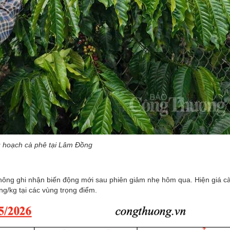
 hoạch cà phê tại Lâm Đồng
 không ghi nhận biến động mới sau phiên giảm nhẹ hôm qua. Hiện giá c
/kg tại các vùng trọng điểm.