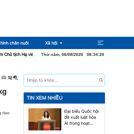
hình chăn nuôi
Xã hội
ịch Hạ viện Vương quốc Thái Lan bắt đầu thăm chính thức Việt Nam
Thứ năm, 06/08/2026
08
:
34
:
21
Pháp luật
Địa ốc
kg
Sức khỏe
TIN XEM NHIỀU
Đại biểu Quốc hội
g dao
đề xuất luật hóa
AI trong hoạt
động xuất bản