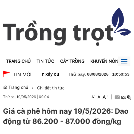
TRANG CHỦ
TIN TỨC
CÂY TRỒNG
KHUYẾN NÔNG
GI
Togg
navig
lễ khởi công Dự án xây dựng Trường Trung học phổ thông Nam Đàn 
TIN MỚI
Thứ bảy, 08/08/2026
10
:
59
:
53
Trang chủ
Chi tiết tin tức
+
A
-
A
|
Thứ ba, 19/05/2026
|
09:04
A
Giá cà phê hôm nay 19/5/2026: Dao
động từ 86.200 - 87.000 đồng/kg