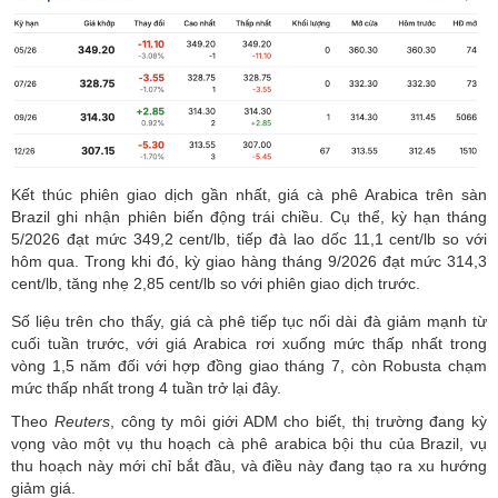
Kết thúc phiên giao dịch gần nhất, giá cà phê Arabica trên sàn
Brazil ghi nhận phiên biến động trái chiều. Cụ thể, kỳ hạn tháng
5/2026 đạt mức 349,2 cent/lb, tiếp đà lao dốc 11,1 cent/lb so với
hôm qua. Trong khi đó, kỳ giao hàng tháng 9/2026 đạt mức 314,3
cent/lb, tăng nhẹ 2,85 cent/lb so với phiên giao dịch trước.
Số liệu trên cho thấy, giá cà phê tiếp tục nối dài đà giảm mạnh từ
cuối tuần trước, với giá Arabica rơi xuống mức thấp nhất trong
vòng 1,5 năm đối với hợp đồng giao tháng 7, còn Robusta chạm
mức thấp nhất trong 4 tuần trở lại đây.
Theo
Reuters
, công ty môi giới ADM cho biết, thị trường đang kỳ
vọng vào một vụ thu hoạch cà phê arabica bội thu của Brazil, vụ
thu hoạch này mới chỉ bắt đầu, và điều này đang tạo ra xu hướng
giảm giá.