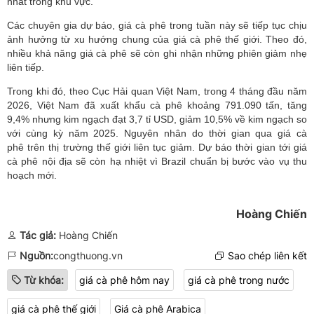
nhất trong khu vực.
Các chuyên gia dự báo, giá cà phê trong tuần này sẽ tiếp tục chịu
ảnh hưởng từ xu hướng chung của giá cà phê thế giới. Theo đó,
nhiều khả năng giá cà phê sẽ còn ghi nhận những phiên giảm nhẹ
liên tiếp.
Trong khi đó, theo Cục Hải quan Việt Nam, trong 4 tháng đầu năm
2026, Việt Nam đã xuất khẩu cà phê khoảng 791.090 tấn, tăng
9,4% nhưng kim ngạch đạt 3,7 tỉ USD, giảm 10,5% về kim ngạch so
với cùng kỳ năm 2025. Nguyên nhân do thời gian qua giá cà
phê trên thị trường thế giới liên tục giảm. Dự báo thời gian tới giá
cà phê nội địa sẽ còn hạ nhiệt vì Brazil chuẩn bị bước vào vụ thu
hoạch mới.
Hoàng Chiến
Tác giả:
Hoàng Chiến
Nguồn:
congthuong.vn
Sao chép liên kết
Từ khóa:
giá cà phê hôm nay
giá cà phê trong nước
giá cà phê thế giới
Giá cà phê Arabica