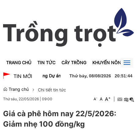
TRANG CHỦ
TIN TỨC
CÂY TRỒNG
KHUYẾN NÔNG
GI
Togg
navig
Trà dự lễ khởi công Dự án xây dựng Trường Trung học phổ thông N
TIN MỚI
Thứ bảy, 08/08/2026
20
:
51
:
44
Trang chủ
Chi tiết tin tức
+
A
-
A
|
Thứ sáu, 22/05/2026
|
09:00
A
Giá cà phê hôm nay 22/5/2026:
Giảm nhẹ 100 đồng/kg