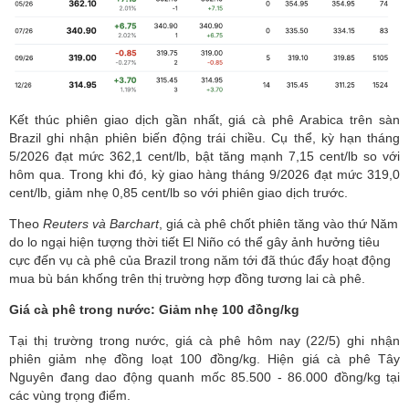
Kết thúc phiên giao dịch gần nhất, giá cà phê Arabica trên sàn
Brazil ghi nhận phiên biến động trái chiều. Cụ thể, kỳ hạn tháng
5/2026 đạt mức 362,1 cent/lb, bật tăng mạnh 7,15 cent/lb so với
hôm qua. Trong khi đó, kỳ giao hàng tháng 9/2026 đạt mức 319,0
cent/lb, giảm nhẹ 0,85 cent/lb so với phiên giao dịch trước.
Theo
Reuters và Barchart
, giá cà phê chốt phiên tăng vào thứ Năm
do lo ngại hiện tượng thời tiết El Niño có thể gây ảnh hưởng tiêu
cực đến vụ cà phê của Brazil trong năm tới đã thúc đẩy hoạt động
mua bù bán khống trên thị trường hợp đồng tương lai cà phê.
Giá cà phê trong nước: Giảm nhẹ 100 đồng/kg
Tại thị trường trong nước, giá cà phê hôm nay (22/5) ghi nhận
phiên giảm nhẹ đồng loạt 100 đồng/kg. Hiện giá cà phê Tây
Nguyên đang dao động quanh mốc 85.500 - 86.000 đồng/kg tại
các vùng trọng điểm.