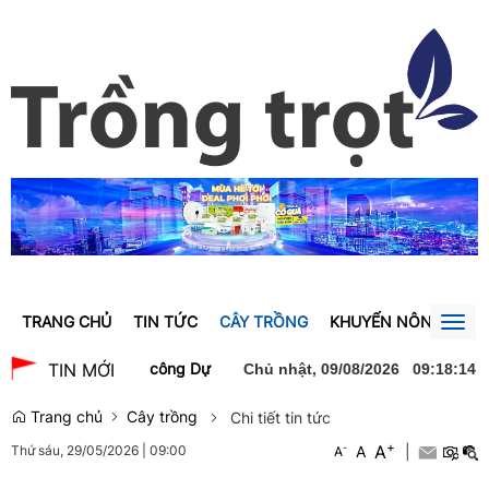
TRANG CHỦ
TIN TỨC
CÂY TRỒNG
KHUYẾN NÔNG
GI
Togg
navig
h Trà dự lễ khởi công Dự án xây dựng Trường Trung học phổ thông
TIN MỚI
Chủ nhật, 09/08/2026
09
:
18
:
15
Trang chủ
Cây trồng
Chi tiết tin tức
+
A
-
A
|
Thứ sáu, 29/05/2026
|
09:00
A