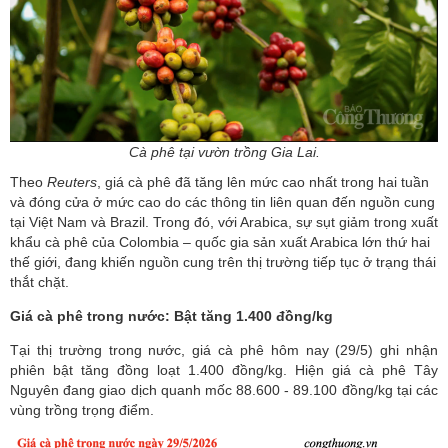
Cà phê tại vườn trồng Gia Lai.
Theo
Reuters
, giá cà phê đã tăng lên mức cao nhất trong hai tuần
và đóng cửa ở mức cao do các thông tin liên quan đến nguồn cung
tại Việt Nam và Brazil. Trong đó, với Arabica, sự sụt giảm trong xuất
khẩu cà phê của Colombia – quốc gia sản xuất Arabica lớn thứ hai
thế giới, đang khiến nguồn cung trên thị trường tiếp tục ở trạng thái
thắt chặt.
Giá cà phê trong nước: Bật tăng 1.400 đồng/kg
Tại thị trường trong nước, giá cà phê hôm nay (29/5) ghi nhận
phiên bật tăng đồng loạt 1.400 đồng/kg. Hiện giá cà phê Tây
Nguyên đang giao dịch quanh mốc 88.600 - 89.100 đồng/kg tại các
vùng trồng trọng điểm.