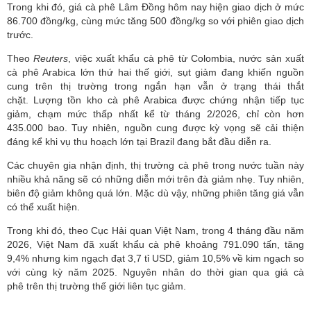
Trong khi đó, giá cà phê Lâm Đồng hôm nay hiện giao dịch ở mức
86.700 đồng/kg, cùng mức tăng 500 đồng/kg so với phiên giao dịch
trước.
Theo
Reuters
, việc xuất khẩu cà phê từ Colombia, nước sản xuất
cà phê Arabica lớn thứ hai thế giới, sụt giảm đang khiến nguồn
cung trên thị trường trong ngắn hạn vẫn ở trạng thái thắt
chặt. Lượng tồn kho cà phê Arabica được chứng nhận tiếp tục
giảm, chạm mức thấp nhất kể từ tháng 2/2026, chỉ còn hơn
435.000 bao. Tuy nhiên, nguồn cung được kỳ vọng sẽ cải thiện
đáng kể khi vụ thu hoạch lớn tại Brazil đang bắt đầu diễn ra.
Các chuyên gia nhận định, thị trường cà phê trong nước tuần này
nhiều khả năng sẽ có những diễn mới trên đà giảm nhẹ. Tuy nhiên,
biên độ giảm không quá lớn. Mặc dù vậy, những phiên tăng giá vẫn
có thể xuất hiện.
Trong khi đó, theo Cục Hải quan Việt Nam, trong 4 tháng đầu năm
2026, Việt Nam đã xuất khẩu cà phê khoảng 791.090 tấn, tăng
9,4% nhưng kim ngạch đạt 3,7 tỉ USD, giảm 10,5% về kim ngạch so
với cùng kỳ năm 2025. Nguyên nhân do thời gian qua giá cà
phê trên thị trường thế giới liên tục giảm.