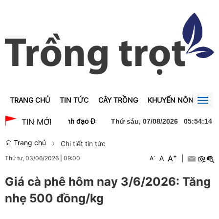
TRANG CHỦ
TIN TỨC
CÂY TRỒNG
KHUYẾN NÔNG
GI
Togg
navig
 chào xã giao lãnh đạo Đảng, Nhà nước Lào
Thủ tướng Lê Minh Hư
TIN MỚI
Thứ sáu, 07/08/2026
05
:
54
:
14
Trang chủ
Chi tiết tin tức
+
A
-
A
|
Thứ tư, 03/06/2026
|
09:00
A
Giá cà phê hôm nay 3/6/2026: Tăng
nhẹ 500 đồng/kg