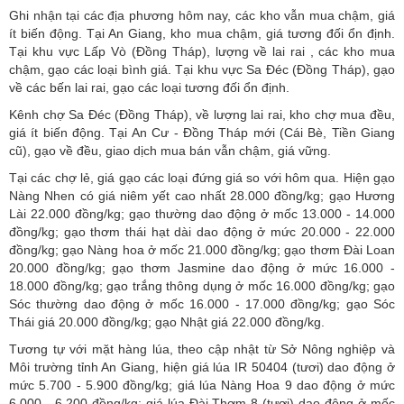
Ghi nhận tại các địa phương hôm nay, các kho vẫn mua chậm, giá
ít biến động. Tại An Giang, kho mua chậm, giá tương đối ổn định.
Tại khu vực Lấp Vò (Đồng Tháp), lượng về lai rai , các kho mua
chậm, gạo các loại bình giá. Tại khu vực Sa Đéc (Đồng Tháp), gạo
về các bến lai rai, gạo các loại tương đối ổn định.
Kênh chợ Sa Đéc (Đồng Tháp), về lượng lai rai, kho chợ mua đều,
giá ít biến động. Tại An Cư - Đồng Tháp mới (Cái Bè, Tiền Giang
cũ), gạo về đều, giao dịch mua bán vẫn chậm, giá vững.
Tại các chợ lẻ, giá gạo các loại đứng giá so với hôm qua. Hiện gạo
Nàng Nhen có giá niêm yết cao nhất 28.000 đồng/kg; gạo Hương
Lài 22.000 đồng/kg; gạo thường dao động ở mốc 13.000 - 14.000
đồng/kg; gạo thơm thái hạt dài dao động ở mức 20.000 - 22.000
đồng/kg; gạo Nàng hoa ở mốc 21.000 đồng/kg; gạo thơm Đài Loan
20.000 đồng/kg; gạo thơm Jasmine dao động ở mức 16.000 -
18.000 đồng/kg; gạo trắng thông dụng ở mốc 16.000 đồng/kg; gạo
Sóc thường dao động ở mốc 16.000 - 17.000 đồng/kg; gạo Sóc
Thái giá 20.000 đồng/kg; gạo Nhật giá 22.000 đồng/kg.
Tương tự với mặt hàng lúa, theo cập nhật từ Sở Nông nghiệp và
Môi trường tỉnh An Giang, hiện giá lúa IR 50404 (tươi) dao động ở
mức 5.700 - 5.900 đồng/kg; giá lúa Nàng Hoa 9 dao động ở mức
6.000 - 6.200 đồng/kg; giá lúa Đài Thơm 8 (tươi) dao động ở mốc