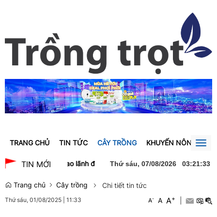
TRANG CHỦ
TIN TỨC
CÂY TRỒNG
KHUYẾN NÔNG
GI
Togg
navig
ghĩa chào xã giao lãnh đạo Đảng, Nhà nước Lào
Thủ tướng Lê Mi
TIN MỚI
Thứ sáu, 07/08/2026
03
:
21
:
34
Trang chủ
Cây trồng
Chi tiết tin tức
+
A
-
A
|
Thứ sáu, 01/08/2025
|
11:33
A