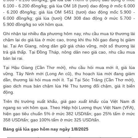
6.100 - 6.200 đồng/kg; giá lúa OM 18 (tươi) dao động ở mốc 6.000
- 6.200 đồng/kg; giá lúa OM 5451 (tươi) dao động mốc 5.900 -
6.000 đồng/kg; giá lúa (tươi) OM 308 dao động ở mức 5.700 -
5.900 đồng/kg so với hôm qua.
Ghi nhận tại nhiều địa phương hôm nay, nhu cầu mua từ thương lái
chậm lại do giá lúa ở mức cao, trong khi thu hồi gạo đang bị giảm
lại. Tại An Giang, nông dân giữ giá chào vững, một số thương lái
trả giá thấp. Tại Đồng Tháp, nông dân neo giá cao, nhu cầu mua
bán lai rai.
Tại Hậu Giang (Cần Thơ mới), nhu cầu hỏi mua mới ít, giá lúa
vững. Tây Ninh mới (Long An cũ), thu hoạch lúa mới đang giảm
dần, thương lái hỏi mua mới ít. Tại Tại Sóc Trăng (Cần Thơ mới),
giao dịch mua bán chậm lúa Hè Thu tương đối chậm, giá ít biến
động.
Trên thị trường xuất khẩu,
giá gạo xuất khẩu
của Việt Nam đi
ngang so với hôm qua. Theo Hiệp hội Lương thực Việt Nam (VFA),
hiện gạo tiêu chuẩn 5% ở mức 382 USD/tấn; gạo 25% tấm ở mức
358 USD/tấn; gạo 100% tấm ở mức 325 USD/tấn.
Bảng giá lúa gạo hôm nay ngày 1/8/2025