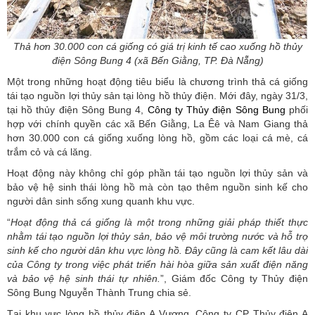
Thả hơn 30.000 con cá giống có giá trị kinh tế cao xuống hồ thủy
điện Sông Bung 4 (xã Bến Giằng, TP. Đà Nẵng)
Một trong những hoạt động tiêu biểu là chương trình thả cá giống
tái tạo nguồn lợi thủy sản tại lòng hồ thủy điện. Mới đây, ngày 31/3,
tại hồ thủy điện Sông Bung 4,
Công ty Thủy điện Sông Bung
phối
hợp với chính quyền các xã Bến Giằng, La Êê và Nam Giang thả
hơn 30.000 con cá giống xuống lòng hồ, gồm các loại cá mè, cá
trắm cỏ và cá lăng.
Hoạt động này không chỉ góp phần tái tạo nguồn lợi thủy sản và
bảo vệ hệ sinh thái lòng hồ mà còn tạo thêm nguồn sinh kế cho
người dân sinh sống xung quanh khu vực.
“
Hoạt
động thả cá giống là một trong những giải pháp thiết thực
nhằm tái tạo nguồn lợi thủy sản, bảo vệ môi trường nước và hỗ trợ
sinh kế cho người dân khu vực lòng hồ. Đây cũng là cam kết lâu dài
của Công ty trong việc phát triển hài hòa giữa sản xuất điện năng
và bảo vệ hệ sinh thái tự nhiên.
”, Giám đốc Công ty Thủy điện
Sông Bung Nguyễn Thành Trung chia sẻ.
Tại khu vực lòng hồ thủy điện A Vương, Công ty CP Thủy điện A