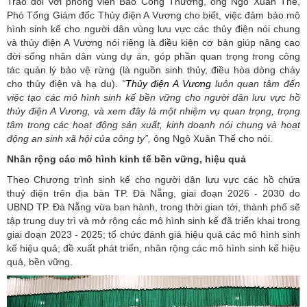
Trao đổi với phóng viên Báo Công Thương, ông Ngô Xuân Thế,
Phó Tổng Giám đốc Thủy điện A Vương cho biết, việc đảm bảo mô
hình sinh kế cho người dân vùng lưu vực các thủy điện nói chung
và thủy điện A Vương nói riêng là điều kiện cơ bản giúp nâng cao
đời sống nhân dân vùng dự án, góp phần quan trọng
t
rong công
tác quản lý bảo vệ rừng (là nguồn sinh thủy, điều hòa dòng chảy
cho thủy điện và hạ du).
“
Thủy
điện A Vương
luôn quan tâm đến
việc tạo các mô hình sinh kế bền vững cho người dân lưu vực hồ
thủy điện A Vương, và xem đây là một nhiệm vụ quan trọng, trọng
tâm trong các hoạt động sản xuất, kinh doanh nói chung và hoạt
động an sinh xã hội của công ty”,
ông Ngô Xuân Thế cho nói.
Nhân rộng các mô hình kinh tế bền vững, hiệu quả
Theo Chương trình sinh kế cho người dân lưu vực các hồ chứa
thuỷ điện trên địa bàn TP. Đà Nẵng, giai đoạn 2026 - 2030 do
UBND TP. Đà Nẵng vừa ban hành, trong thời gian tới, thành phố sẽ
tập trung duy trì và mở rộng các mô hình sinh kế đã triển khai trong
giai đoạn 2023 - 2025; tổ chức đánh giá hiệu quả các mô hình sinh
kế hiệu quả; đề xuất phát triển, nhân rộng các mô hình sinh kế hiệu
quả, bền vững.