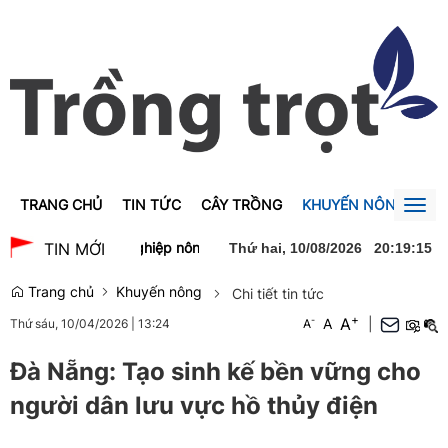
TRANG CHỦ
TIN TỨC
CÂY TRỒNG
KHUYẾN NÔNG
GI
Togg
navig
n phẩm công nghiệp nông thôn
Thường trực Ban Bí thư Trần Cẩm 
TIN MỚI
Thứ hai, 10/08/2026
20
:
19
:
16
Trang chủ
Khuyến nông
Chi tiết tin tức
+
A
-
A
|
Thứ sáu, 10/04/2026
|
13:24
A
Đà Nẵng: Tạo sinh kế bền vững cho
người dân lưu vực hồ thủy điện