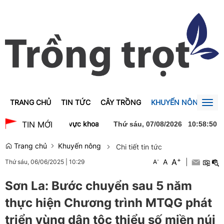
TRANG CHỦ
TIN TỨC
CÂY TRỒNG
KHUYẾN NÔNG
GI
Togg
navig
Sửa 4 luật lĩnh vực khoa học và công nghệ: Tạo thuận lợi cho đầu 
TIN MỚI
Thứ sáu, 07/08/2026
10
:
58
:
50
Trang chủ
Khuyến nông
Chi tiết tin tức
+
A
-
A
|
Thứ sáu, 06/06/2025
|
10:29
A
Sơn La: Bước chuyển sau 5 năm
thực hiện Chương trình MTQG phát
triển vùng dân tộc thiểu số miền núi