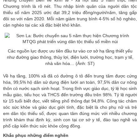
Chương trình là rõ nét. Thu nhập bình quân của người dân tộc
thiểu số năm 2025 ước đạt 39,2 triệu đồng/người/năm, tăng gấp
đôi so với năm 2020. Mỗi năm giảm trung bình 4-5% số hộ nghèo,
cận nghèo tại các xã đặc biệt khó khăn.
Các nguồn lực được ưu tiên đầu tư vào cơ sở hạ tầng thiết yếu
như đường giao thông, thủy lợi, điện lưới, trường học, trạm y tế,
nhà văn hóa… (Ảnh: ST)
Về hạ tầng, 100% xã đã có đường ô tô đến trung tâm được cứng
hóa, 99,5% hộ dân sử dụng điện lưới an toàn, 97,5% dân cư nông
thôn có nước sạch sinh hoạt. Trong lĩnh vực giáo dục, tỷ lệ học sinh
mẫu giáo, tiểu học và THCS đến trường đều trên 98%. Tỷ lệ người
từ 15 tuổi biết đọc, viết tiếng phổ thông đạt 94,8%. Công tác chăm
sóc sức khỏe và giáo dục giới tính, đặc biệt là cho phụ nữ và trẻ
em dân tộc thiểu số, được quan tâm đúng mức với nhiều chương
trình khám thai định kỳ, sinh con tại cơ sở y tế, đào tạo nghề và
phổ cập kiến thức sức khỏe cộng đồng.
Khắc phục những điểm nghẽn