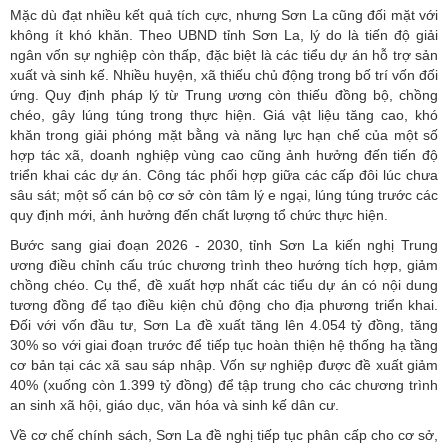
Mặc dù đạt nhiều kết quả tích cực, nhưng Sơn La cũng đối mặt với
không ít khó khăn. Theo UBND tỉnh Sơn La, lý do là tiến độ giải
ngân vốn sự nghiệp còn thấp, đặc biệt là các tiểu dự án hỗ trợ sản
xuất và sinh kế. Nhiều huyện, xã thiếu chủ động trong bố trí vốn đối
ứng. Quy định pháp lý từ Trung ương còn thiếu đồng bộ, chồng
chéo, gây lúng túng trong thực hiện. Giá vật liệu tăng cao, khó
khăn trong giải phóng mặt bằng và năng lực hạn chế của một số
hợp tác xã, doanh nghiệp vùng cao cũng ảnh hưởng đến tiến độ
triển khai các dự án. Công tác phối hợp giữa các cấp đôi lúc chưa
sâu sát; một số cán bộ cơ sở còn tâm lý e ngại, lúng túng trước các
quy định mới, ảnh hưởng đến chất lượng tổ chức thực hiện.
Bước sang giai đoạn 2026 - 2030, tỉnh Sơn La kiến nghị Trung
ương điều chỉnh cấu trúc chương trình theo hướng tích hợp, giảm
chồng chéo. Cụ thể, đề xuất hợp nhất các tiểu dự án có nội dung
tương đồng để tạo điều kiện chủ động cho địa phương triển khai.
Đối với vốn đầu tư, Sơn La đề xuất tăng lên 4.054 tỷ đồng, tăng
30% so với giai đoạn trước để tiếp tục hoàn thiện hệ thống hạ tầng
cơ bản tại các xã sau sáp nhập. Vốn sự nghiệp được đề xuất giảm
40% (xuống còn 1.399 tỷ đồng) để tập trung cho các chương trình
an sinh xã hội, giáo dục, văn hóa và sinh kế dân cư.
Về cơ chế chính sách, Sơn La đề nghị tiếp tục phân cấp cho cơ sở,