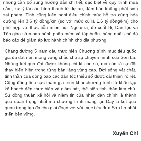
nhưng cần bổ sung hướng dẫn chi tiết, đặc biệt về quy trình mua
sắm, xử lý tài sản hình thành từ dự án, đảm bảo không phát sinh
sai phạm. Tỉnh cũng kiến nghị điều chỉnh mức hỗ trợ cứng hóa
đường lên 3,6 tỷ đồng/km (so với mức cũ là 1,6 tỷ đồng/km) cho
phù hợp với thực tiễn miền núi. Ngoài ra, đề xuất Bộ Dân tộc và
Tôn giáo sớm ban hành phần mềm và tập huấn thống nhất chế độ
báo cáo để giảm áp lực hành chính cho địa phương.
Chặng đường 5 năm đầu thực hiện Chương trình mục tiêu quốc
gia đã đặt nền móng vững chắc cho sự chuyển mình của Sơn La.
Những kết quả đạt được không chỉ là con số, mà còn là sự đổi
thay hiển hiện trong từng bản làng vùng cao. Đời sống vật chất,
tinh thần của đồng bào các dân tộc thiểu số được cải thiện rõ rệt.
Cộng đồng tích cực tham gia triển khai chương trình từ khâu lập
kế hoạch đến thực hiện và giám sát, thể hiện tinh thần làm chủ.
Sự đồng thuận xã hội và niềm tin của nhân dân chính là thành
quả quan trọng nhất mà chương trình mang lại. Đây là kết quả
quan trọng tạo đà cho giai đoạn với với mục tiêu đưa Sơn La phát
triển bền vững.
Xuyến Chi