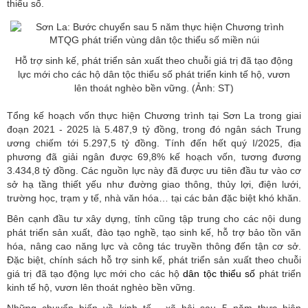
thiểu số.
Hỗ trợ sinh kế, phát triển sản xuất theo chuỗi giá trị đã tạo động
lực mới cho các hộ dân tộc thiểu số phát triển kinh tế hộ, vươn
lên thoát nghèo bền vững. (Ảnh: ST)
Tổng kế hoạch vốn thực hiện Chương trình tại Sơn La trong giai
đoạn 2021 - 2025 là 5.487,9 tỷ đồng, trong đó ngân sách Trung
ương chiếm tới 5.297,5 tỷ đồng. Tính đến hết quý I/2025, địa
phương đã giải ngân được 69,8% kế hoạch vốn, tương đương
3.434,8 tỷ đồng. Các nguồn lực này đã được ưu tiên đầu tư vào cơ
sở hạ tầng thiết yếu như đường giao thông, thủy lợi, điện lưới,
trường học, trạm y tế, nhà văn hóa… tại các bản đặc biệt khó khăn.
Bên cạnh đầu tư xây dựng, tỉnh cũng tập trung cho các nội dung
phát triển sản xuất, đào tạo nghề, tạo sinh kế, hỗ trợ bảo tồn văn
hóa, nâng cao năng lực và công tác truyền thông đến tận cơ sở.
Đặc biệt, chính sách hỗ trợ sinh kế, phát triển sản xuất theo chuỗi
giá trị đã tạo động lực mới cho các hộ
dân tộc thiểu số
phát triển
kinh tế hộ, vươn lên thoát nghèo bền vững.
Những chuyển biến về kinh tế - xã hội sau 5 năm thực hiện