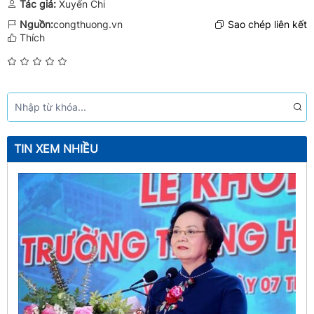
Tác giả:
Xuyến Chi
Nguồn:
congthuong.vn
Sao chép liên kết
Thích
TIN XEM NHIỀU