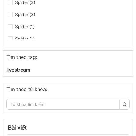
Spider (3)
Spider (3)
Spider (1)
Spider (1)
congthuong.vn (1)
Tìm theo tag:
congthuong.vn (1)
livestream
congthuong.vn (1)
congthuong.vn (1)
Tìm theo từ khóa:
congthuong.vn (1)
congthuong.vn (1)
congthuong.vn (1)
Bài viết
congthuong.vn (1)