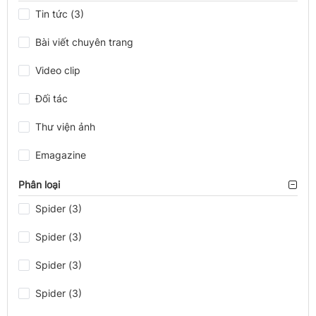
Tin tức (3)
Bài viết chuyên trang
Video clip
Đối tác
Thư viện ảnh
Emagazine
Phân loại
Spider (3)
Spider (3)
Spider (3)
Spider (3)