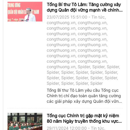
Tổng Bí thư Tô Lâm: Tăng cường xây
dựng Quân đội vững mạnh về chính
Spider (1)
trị
23/07/2025 15:51:00 - Tin tức,
congthuong.vn, congthuong.vn,
Spider (1)
congthuong.vn, congthuong.vn,
congthuong.vn, congthuong.vn,
Spider (1)
congthuong.vn, congthuong.vn,
congthuong.vn, congthuong.vn,
Spider (1)
congthuong.vn, congthuong.vn,
congthuong.vn, congthuong.vn,
congthuong.vn (1)
congthuong.vn, congthuong.vn,
congthuong.vn, Spider, Spider, Spider,
congthuong.vn (1)
Spider, Spider, Spider, Spider, Spider,
Spider, Spider, Spider, Spider, Spider,
Spider (1)
Spider, Spider, Spider, Spider
Tổng Bí thư Tô Lâm yêu cầu Tổng cục
congthuong.vn (1)
Chính trị chỉ đạo toàn quân tăng cường
các giải pháp xây dựng Quân đội vững
congthuong.vn (1)
mạnh về chính trị, gắn bó máu thịt ...
Tổng cục Chính trị gặp mặt kỷ niệm
congthuong.vn (1)
80 năm Ngày truyền thống khu vực
phía Bắc
Spider (1)
29/11/2024 12:00:00 - Tin tức,