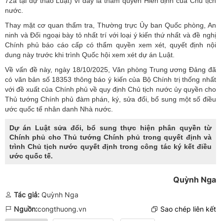
72a tại dự thảo Luật) vì đây là thẩm quyền Hiến định của Chủ tịch
nước.
Thay mặt cơ quan thẩm tra, Thường trực Ủy ban Quốc phòng, An
ninh và Đối ngoại bày tỏ nhất trí với loại ý kiến thứ nhất và đề nghị
Chính phủ báo cáo cấp có thẩm quyền xem xét, quyết định nội
dung này trước khi trình Quốc hội xem xét dự án Luật.
Về vấn đề này, ngày 18/10/2025, Văn phòng Trung ương Đảng đã
có văn bản số 18353 thông báo ý kiến của Bộ Chính trị thống nhất
với đề xuất của Chính phủ về quy định Chủ tịch nước ủy quyền cho
Thủ tướng Chính phủ đàm phán, ký, sửa đổi, bổ sung một số điều
ước quốc tế nhân danh Nhà nước.
Dự án Luật sửa đổi, bổ sung thực hiện phân quyền từ
Chính phủ cho Thủ tướng Chính phủ trong quyết định và
trình Chủ tịch nước quyết định trong công tác ký kết điều
ước quốc tế.
Quỳnh Nga
Tác giả:
Quỳnh Nga
Nguồn:
congthuong.vn
Sao chép liên kết