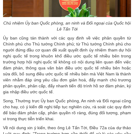
Chủ nhiệm Ủy ban Quốc phòng, an ninh và Đối ngoại của Quốc hội
Lê Tấn Tới
Ủy ban cũng tán thành với các quy định về việc phân quyền từ
Chính phủ cho Thủ tướng Chính phủ; từ Thủ tướng Chính phủ cho
người đứng đầu cơ quan đề xuất quyết định ủy nhiệm tham dự hội
nghị quốc tế trong khuôn khổ điều ước quốc tế nhiều bên trong
trường hợp hội nghị quốc tế không có nội dung liên quan đến việc
đàm phán, thông qua văn bản điều ước quốc tế nhiều bên hoặc
sửa đổi, bổ sung điều ước quốc tế nhiều bên mà Việt Nam là thành
viên nhằm đáp ứng yêu cầu đơn giản hoá, đẩy mạnh chủ trương
phân quyền, phân cấp, đẩy nhanh tiến độ trình hồ sơ đàm phán, ký
gia nhập điều ước quốc tế.
Song, Thường trực Ủy ban Quốc phòng, An ninh và Đối ngoại cũng
cho hay, có ý kiến đề nghị tiếp tục nghiên cứu, rà soát các quy định
để bảo đảm phân cấp, phân quyền rõ ràng, đúng đối tượng, phạm
vi trong thực tiễn triển khai.
Về nội dung xin ý kiến, theo ông Lê Tấn Tới, Điều 72a của dự thảo
Luật quy định: "Trong trường hợp cần thiết để xử lý các yêu cầu