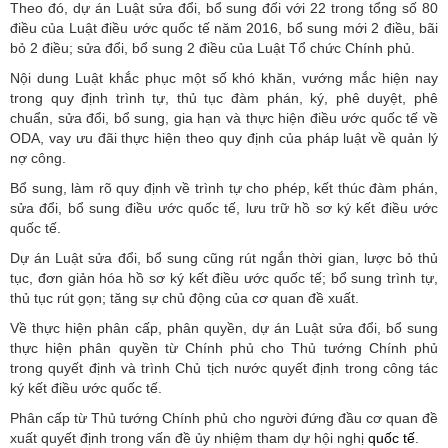
Theo đó, dự án Luật sửa đổi, bổ sung đối với 22 trong tổng số 80
điều của Luật điều ước quốc tế năm 2016, bổ sung mới 2 điều, bãi
bỏ 2 điều; sửa đổi, bổ sung 2 điều của Luật Tổ chức Chính phủ.
Nội dung Luật khắc phục một số khó khăn, vướng mắc hiện nay
trong quy định trình tự, thủ tục đàm phán, ký, phê duyệt, phê
chuẩn, sửa đổi, bổ sung, gia hạn và thực hiện điều ước quốc tế về
ODA, vay ưu đãi thực hiện theo quy định của pháp luật về quản lý
nợ công.
Bổ sung, làm rõ quy định về trình tự cho phép, kết thúc đàm phán,
sửa đổi, bổ sung điều ước quốc tế, lưu trữ hồ sơ ký kết điều ước
quốc tế.
Dự án Luật sửa đổi, bổ sung cũng rút ngắn thời gian, lược bỏ thủ
tục, đơn giản hóa hồ sơ ký kết điều ước quốc tế; bổ sung trình tự,
thủ tục rút gọn; tăng sự chủ động của cơ quan đề xuất.
Về thực hiện phân cấp, phân quyền, dự án Luật sửa đổi, bổ sung
thực hiện phân quyền từ Chính phủ cho Thủ tướng Chính phủ
trong quyết định và trình Chủ tịch nước quyết định trong công tác
ký kết điều ước quốc tế.
Phân cấp từ Thủ tướng Chính phủ cho người đứng đầu cơ quan đề
xuất quyết định trong vấn đề ủy nhiệm tham dự hội nghị
quốc tế
.