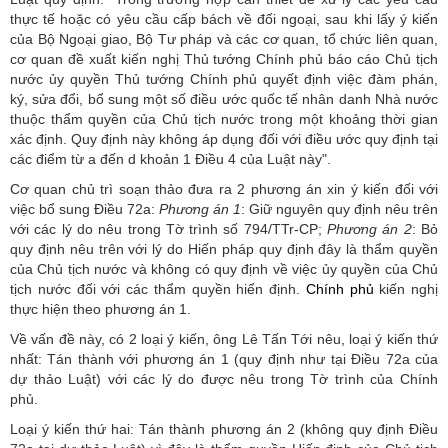
thực tế hoặc có yêu cầu cấp bách về đối ngoại, sau khi lấy ý kiến
của Bộ Ngoại giao, Bộ Tư pháp và các cơ quan, tổ chức liên quan,
cơ quan đề xuất kiến nghị Thủ tướng Chính phủ báo cáo Chủ tịch
nước ủy quyền Thủ tướng Chính phủ quyết định việc đàm phán,
ký, sửa đổi, bổ sung một số điều ước quốc tế nhân danh Nhà nước
thuộc thẩm quyền của Chủ tịch nước trong một khoảng thời gian
xác định. Quy định này không áp dụng đối với điều ước quy định tại
các điểm từ a đến d khoản 1 Điều 4 của Luật này".
Cơ quan chủ trì soạn thảo đưa ra 2 phương án xin ý kiến đối với
việc bổ sung Điều 72a:
Phương án 1
: Giữ nguyên quy định nêu trên
với các lý do nêu trong Tờ trình số 794/TTr-CP;
Phương án 2
: Bỏ
quy định nêu trên với lý do Hiến pháp quy định đây là thẩm quyền
của Chủ tịch nước và không có quy định về việc ủy quyền của Chủ
tịch nước đối với các thẩm quyền hiến định.
Chính phủ
kiến nghị
thực hiện theo phương án 1.
Về vấn đề này, có 2 loại ý kiến, ông Lê Tấn Tới nêu, loại ý kiến thứ
nhất: Tán thành với phương án 1 (quy định như tại Điều 72a của
dự thảo Luật) với các lý do được nêu trong Tờ trình của Chính
phủ.
Loại ý kiến thứ hai: Tán thành phương án 2 (không quy định Điều