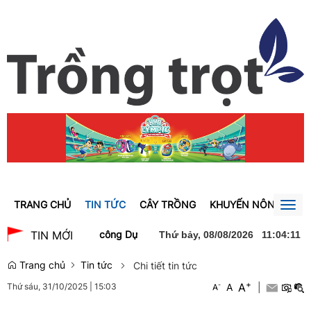
TRANG CHỦ
TIN TỨC
CÂY TRỒNG
KHUYẾN NÔNG
GI
Togg
navig
 Trà dự lễ khởi công Dự án xây dựng Trường Trung học phổ thông 
TIN MỚI
Thứ bảy, 08/08/2026
11
:
04
:
12
Trang chủ
Tin tức
Chi tiết tin tức
+
A
-
A
|
Thứ sáu, 31/10/2025
|
15:03
A