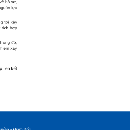
 về hồ sơ,
nguồn lực
g tới xây
 tích hợp
Trong đó,
nhiệm xây
 liên kết
Huyền - Giám đốc