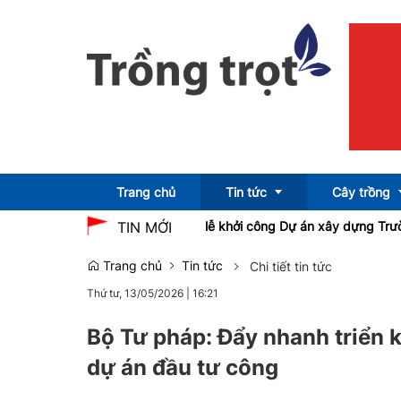
Trang chủ
Tin tức
Cây trồng
g Phạm Thị Thanh Trà dự lễ khởi công Dự án xây dựng Trường Trun
TIN MỚI
Trang chủ
Tin tức
Chi tiết tin tức
Emagazine
OCOP
Thứ tư, 13/05/2026
|
16:21
Bộ Tư pháp: Đẩy nhanh triển k
dự án đầu tư công