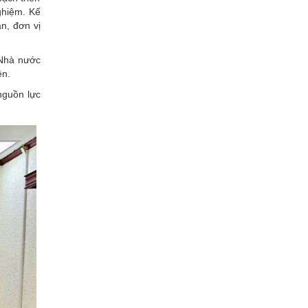
nghiệm. Kế
n, đơn vị
 Nhà nước
ện.
nguồn lực