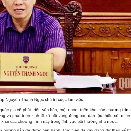
áp Nguyễn Thanh Ngọc chủ trì cuộc làm việc.
quốc gia về phát triển văn hóa; một nhóm triển khai các
chương trình
 và phát triển kinh tế-xã hội vùng đồng bào dân tộc thiểu số, miền 
 khai các chương trình này trong lĩnh vực bồi thường nhà nước.
n hướng dẫn đã được ban hành, Cục hiện đã xây dựng dự thảo kế ho