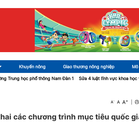
Khuyến nông
Giao thương nông nghiệp
Mô 
g học phổ thông Nam Đàn 1
Sửa 4 luật lĩnh vực khoa học và công n
+
A
-
A
|
A
hai các chương trình mục tiêu quốc gi