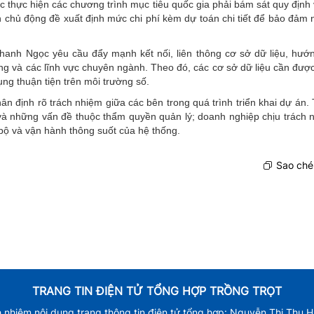
c thực hiện các chương trình mục tiêu quốc gia phải bám sát quy định
n chủ động đề xuất định mức chi phí kèm dự toán chi tiết để bảo đảm 
anh Ngọc yêu cầu đẩy mạnh kết nối, liên thông cơ sở dữ liệu, hướn
g và các lĩnh vực chuyên ngành. Theo đó, các cơ sở dữ liệu cần được
ng thuận tiện trên môi trường số.
 định rõ trách nhiệm giữa các bên trong quá trình triển khai dự án. 
 và những vấn đề thuộc thẩm quyền quản lý; doanh nghiệp chịu trách 
bộ và vận hành thông suốt của hệ thống.
Sao chép
TRANG TIN ĐIỆN TỬ TỔNG HỢP TRỒNG TRỌT
h nhiệm nội dung trang thông tin điện tử tổng hợp: Nguyễn Thị Thu 