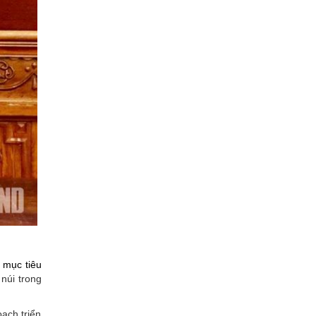
 mục tiêu
núi trong
ạch triển