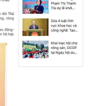
Phạm Thị Thanh
Trà dự lễ khởi
công Dự án xây
4 đời
Thủ
dựng Trường
óng, nông
Sửa 4 luật lĩnh
Trung học phổ
vực khoa học và
thông Nam Đàn 1
Lao động-
công nghệ: Tạo
an hệ hợp
thuận lợi cho đầu
tư kinh doanh
Khai mạc hội chợ
nông sản, OCOP
tại Ngày hội du
lịch Kbang năm
2026