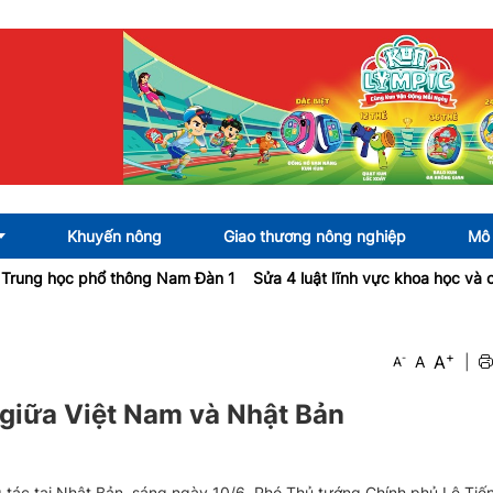
Khuyến nông
Giao thương nông nghiệp
Mô 
ọc phổ thông Nam Đàn 1
Sửa 4 luật lĩnh vực khoa học và công nghệ
+
A
-
A
|
A
giữa Việt Nam và Nhật Bản
 tác tại Nhật Bản, sáng ngày 10/6, Phó Thủ tướng Chính phủ Lê Tiế