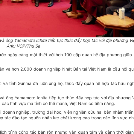
 ông Yamamoto Ichita tiếp tục thúc đẩy hợp tác với địa phương Vi
Ảnh: VGP/Thu Sa
ước ngày càng mật thiết với hơn 100 cặp quan hệ địa phương giữa 
 và hơn 2.000 doanh nghiệp Nhật Bản tại Việt Nam là cầu nối qu
 và tỉnh Gunma đã luôn ủng hộ, thúc đẩy quan hệ hợp tác hữu nghị
 ông Yamamoto Ichita tiếp tục thúc đẩy hợp tác với địa phương 
 các lĩnh vực mà tỉnh có thế mạnh, Việt Nam có tiềm năng.
 doanh nghiệp, trường đại học, viện nghiên cứu hai bên nhằm triển
ợp tác đào tạo nguồn nhân lực chất lượng cao trong các lĩnh vực nh
ịch trình công tác bận rộn nhưng vẫn quan tâm và dành thời gian 