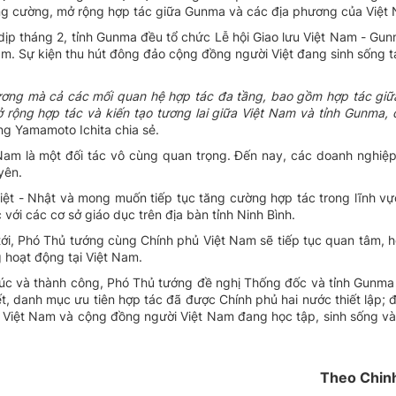
g cường, mở rộng hợp tác giữa Gunma và các địa phương của Việt
p tháng 2, tỉnh Gunma đều tổ chức Lễ hội Giao lưu Việt Nam - Gunm
m. Sự kiện thu hút đông đảo cộng đồng người Việt đang sinh sống 
ương mà cả các mối quan hệ hợp tác đa tầng, bao gồm hợp tác giữ
 rộng hợp tác và kiến tạo tương lai giữa Việt Nam và tỉnh Gunma,
ông Yamamoto Ichita chia sẻ.
Nam là một đối tác vô cùng quan trọng. Đến nay, các doanh nghiệp
yên.
Việt - Nhật và mong muốn tiếp tục tăng cường hợp tác trong lĩnh v
 với các cơ sở giáo dục trên địa bàn tỉnh Ninh Bình.
ới, Phó Thủ tướng cùng Chính phủ Việt Nam sẽ tiếp tục quan tâm, hỗ
 hoạt động tại Việt Nam.
c và thành công, Phó Thủ tướng đề nghị Thống đốc và tỉnh Gunma
 danh mục ưu tiên hợp tác đã được Chính phủ hai nước thiết lập; đ
ệp Việt Nam và cộng đồng người Việt Nam đang học tập, sinh sống và
Theo Chin