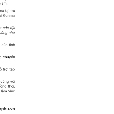
 Nam.
a tại trụ
tại Gunma
a các địa
 cũng như
 của tỉnh
ực
chuyển
 trợ, tạo
 cùng với
ồng thời,
 làm việc
hphu.vn