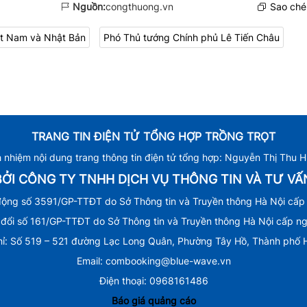
Nguồn:
congthuong.vn
Sao chép
ệt Nam và Nhật Bản
Phó Thủ tướng Chính phủ Lê Tiến Châu
TRANG TIN ĐIỆN TỬ TỔNG HỢP TRỒNG TRỌT
h nhiệm nội dung trang thông tin điện tử tổng hợp: Nguyễn Thị Thu 
ỞI CÔNG TY TNHH DỊCH VỤ THÔNG TIN VÀ TƯ V
động số 3591/GP-TTĐT do Sở Thông tin và Truyền thông Hà Nội cấp
 đổi số 161/GP-TTĐT do Sở Thông tin và Truyền thông Hà Nội cấp n
hỉ: Số 519 – 521 đường Lạc Long Quân, Phường Tây Hồ, Thành phố 
Email: combooking@blue-wave.vn
Điện thoại: 0968161486
Báo giá quảng cáo