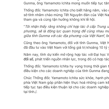
Gunma, ông Yamamoto Ichita mong muốn tiếp tục tăn
Thống đốc Yamamoto Ichita cho biết hằng năm, vào dị
sở tỉnh nhằm chào mừng Tết Nguyên đán của Việt Na
tham gia và cùng tận hưởng không khí lễ hội.
“
Tôi nhận thấy rằng không chỉ hợp tác ở cấp Trung 
phương, sẽ là động lực quan trọng để cùng nhau mở
giữa tỉnh Gunma với các địa phương của Việt Nam
”, 
Cũng theo ông Yamamoto, đối với tỉnh Gunma, Việt 
đã đầu tư vào Việt Nam với tổng giá trị khoảng 10 tỷ 
Năm nay, tỉnh dự kiến mở rộng hợp tác với Đại học 
đổi số
, phát triển nguồn nhân lực, trong đó có hợp tác
Thống đốc Yamamoto Ichita hy vọng trong thời gian t
điều kiện cho các doanh nghiệp của tỉnh Gunma đang
Chúc Thống đốc Yamamoto Ichita sức khỏe, hạnh phú
phía Việt Nam góp phần hiện thực hoá những cam kết,
tiếp tục tạo điều kiện thuận lợi cho các doanh nghi
tại tỉnh./.