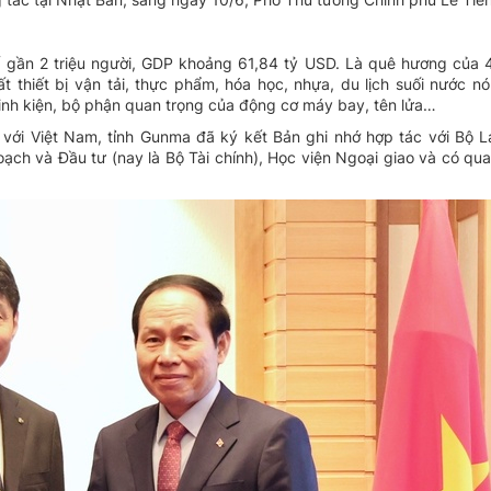
ố gần 2 triệu người, GDP khoảng 61,84 tỷ USD. Là quê hương của 
t thiết bị vận tải, thực phẩm, hóa học, nhựa, du lịch suối nước n
inh kiện, bộ phận quan trọng của động cơ máy bay, tên lửa…
với Việt Nam, tỉnh Gunma đã ký kết Bản ghi nhớ hợp tác với Bộ 
oạch và Đầu tư (nay là Bộ Tài chính), Học viện Ngoại giao và có qu