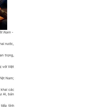
ệt Nam -
hai nước,
an trọng,
 với Việt
Việt Nam;
 khai các
ư AI, bán
tiếp tỉnh