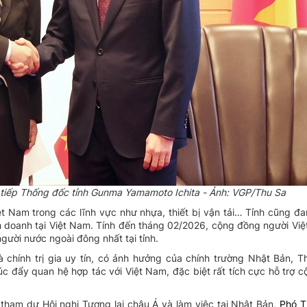
 tiếp Thống đốc tỉnh Gunma Yamamoto Ichita - Ảnh: VGP/Thu Sa
t Nam trong các lĩnh vực như nhựa, thiết bị vận tải… Tỉnh cũng đa
h doanh tại Việt Nam. Tính đến tháng 02/2026, cộng đồng người Việ
ười nước ngoài đông nhất tại tỉnh.
 chính trị gia uy tín, có ảnh hưởng của chính trường Nhật Bản, 
c đẩy quan hệ hợp tác với Việt Nam, đặc biệt rất tích cực hỗ trợ 
ham dự Hội nghị Tương lai châu Á và làm việc tại Nhật Bản,
Phó T