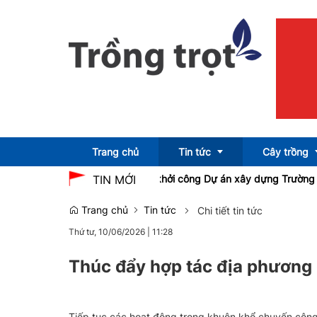
Trang chủ
Tin tức
Cây trồng
hạm Thị Thanh Trà dự lễ khởi công Dự án xây dựng Trường Trung h
TIN MỚI
Trang chủ
Tin tức
Chi tiết tin tức
Emagazine
OCOP
Thứ tư, 10/06/2026
|
11:28
Thúc đẩy hợp tác địa phương 
Tiếp tục các hoạt động trong khuôn khổ chuyến công