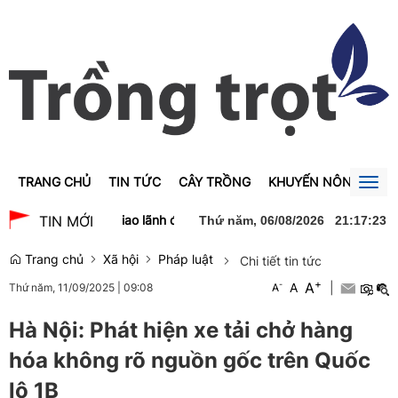
TRANG CHỦ
TIN TỨC
CÂY TRỒNG
KHUYẾN NÔNG
GI
Togg
navig
Nghĩa chào xã giao lãnh đạo Đảng, Nhà nước Lào
Thủ tướng Lê M
TIN MỚI
Thứ năm, 06/08/2026
21
:
17
:
23
Trang chủ
Xã hội
Pháp luật
Chi tiết tin tức
+
A
-
A
|
Thứ năm, 11/09/2025
|
09:08
A
Hà Nội: Phát hiện xe tải chở hàng
hóa không rõ nguồn gốc trên Quốc
lộ 1B