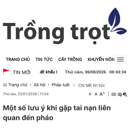
TRANG CHỦ
TIN TỨC
CÂY TRỒNG
KHUYẾN NÔNG
GI
Togg
navig
6/8/2026: Gạo xuất khẩu biến động trái chiều
Đẩy mạnh ứng dụng 
TIN MỚI
Thứ năm, 06/08/2026
08
:
43
:
34
Trang chủ
Xã hội
Pháp luật
Chi tiết tin tức
+
A
-
A
|
Thứ sáu, 23/01/2026
|
11:04
A
Một số lưu ý khi gặp tai nạn liên
quan đến pháo