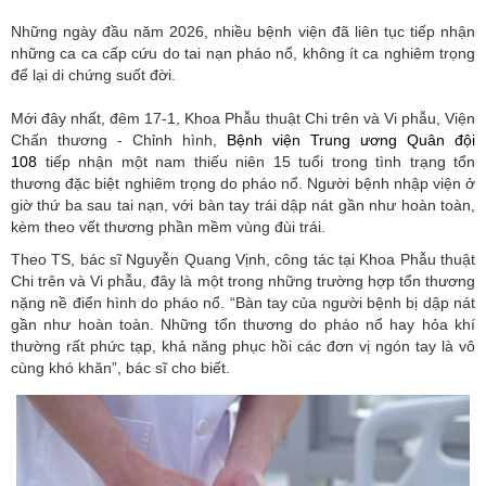
Những ngày đầu năm 2026, nhiều bệnh viện đã liên tục tiếp nhận
những ca ca cấp cứu do tai nạn pháo nổ, không ít ca nghiêm trọng
để lại di chứng suốt đời.
Mới đây nhất, đêm 17-1, Khoa Phẫu thuật Chi trên và Vi phẫu, Viện
Chấn thương - Chỉnh hình,
Bệnh viện Trung ương Quân đội
108
tiếp nhận một nam thiếu niên 15 tuổi trong tình trạng tổn
thương đặc biệt nghiêm trọng do pháo nổ. Người bệnh nhập viện ở
giờ thứ ba sau tai nạn, với bàn tay trái dập nát gần như hoàn toàn,
kèm theo vết thương phần mềm vùng đùi trái.
Theo TS, bác sĩ Nguyễn Quang Vịnh, công tác tại Khoa Phẫu thuật
Chi trên và Vi phẫu, đây là một trong những trường hợp tổn thương
nặng nề điển hình do pháo nổ. “Bàn tay của người bệnh bị dập nát
gần như hoàn toàn. Những tổn thương do pháo nổ hay hỏa khí
thường rất phức tạp, khả năng phục hồi các đơn vị ngón tay là vô
cùng khó khăn”, bác sĩ cho biết.