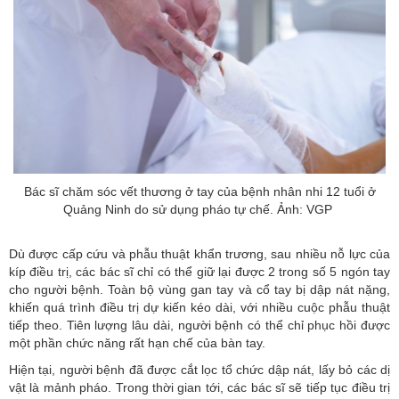
Bác sĩ chăm sóc vết thương ở tay của bệnh nhân nhi 12 tuổi ở
Quảng Ninh do sử dụng pháo tự chế. Ảnh: VGP
Dù được cấp cứu và phẫu thuật khẩn trương, sau nhiều nỗ lực của
kíp điều trị, các bác sĩ chỉ có thể giữ lại được 2 trong số 5 ngón tay
cho người bệnh. Toàn bộ vùng gan tay và cổ tay bị dập nát nặng,
khiến quá trình điều trị dự kiến kéo dài, với nhiều cuộc phẫu thuật
tiếp theo. Tiên lượng lâu dài, người bệnh có thể chỉ phục hồi được
một phần chức năng rất hạn chế của bàn tay.
Hiện tại, người bệnh đã được cắt lọc tổ chức dập nát, lấy bỏ các dị
vật là mảnh pháo. Trong thời gian tới, các bác sĩ sẽ tiếp tục điều trị