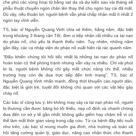
che phủ các vùng hoại tử bằng vạt da và dự kiến sau vài tháng sẽ
phẫu thuật chuyển ngón chân lên thay thế cho ngón tay cái đã mất.
Dù vậy, nếu thuận lợi, người bệnh vẫn phải chấp nhận mất ít nhất 2
ngón tay vĩnh viễn.
TS, bác sĩ Nguyễn Quang Vịnh chia sẻ thêm, hằng năm, đặc biệt
trong khoảng 3 tháng cận Tết, đơn vị tiếp nhận rất nhiều ca tai nạn
do pháo nổ, chủ yếu là thanh thiếu niên. Tuy nhiên, những năm
gần đây, các ca nhập viện do pháo nổ xuất hiện rải rác quanh năm.
“Điều khiến chúng tôi hối tiếc nhất là những tai nạn do pháo nổ
hoàn toàn có thể phòng tránh nhưng vẫn xảy ra nhiều. Chỉ vài phút
lơ là, người bệnh không chỉ gây mất chức năng chi thể, nhiều
trường hợp còn đe dọa trực tiếp đến tính mạng”, TS, bác sĩ
Nguyễn Quang Vịnh nhấn mạnh, đồng thời khuyến cáo người dân,
đặc biệt là giới trẻ, tuyệt đối không chủ quan với các vật liệu gây
cháy nổ.
Các bác sĩ cũng lưu ý, khi không may xảy ra tai nạn pháo nổ, người
bị thương cần được băng bó tối thiểu, nẹp cố định và nhanh chóng
đưa đến cơ sở y tế gần nhất; không giấu giếm hay chậm trễ vì có
thể làm mất thời gian vàng trong cấp cứu. Từ ca bệnh đầy tiếc nuối
như trên, các bác sĩ mong muốn gia đình, nhà trường và toàn xã
hội tăng cường quản lý, giáo dục, nâng cao nhận thức cho thanh