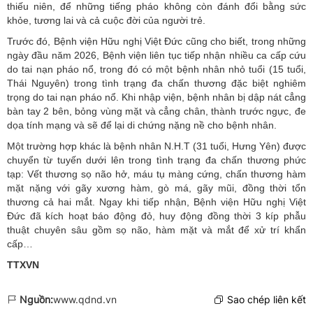
thiếu niên, để những tiếng pháo không còn đánh đổi bằng sức
khỏe, tương lai và cả cuộc đời của người trẻ.
Trước đó, Bệnh viện Hữu nghị Việt Đức cũng cho biết, trong những
ngày đầu năm 2026, Bệnh viện liên tục tiếp nhận nhiều ca cấp cứu
do tai nạn pháo nổ, trong đó có một bệnh nhân nhỏ tuổi (15 tuổi,
Thái Nguyên) trong tình trạng đa chấn thương đặc biệt nghiêm
trọng do tai nạn pháo nổ. Khi nhập viện, bệnh nhân bị dập nát cẳng
bàn tay 2 bên, bỏng vùng mặt và cẳng chân, thành trước ngực, đe
dọa tính mạng và sẽ để lại di chứng nặng nề cho bệnh nhân.
Một trường hợp khác là bệnh nhân N.H.T (31 tuổi, Hưng Yên) được
chuyển từ tuyến dưới lên trong tình trạng đa chấn thương phức
tạp: Vết thương sọ não hở, máu tụ màng cứng, chấn thương hàm
mặt nặng với gãy xương hàm, gò má, gãy mũi, đồng thời tổn
thương cả hai mắt. Ngay khi tiếp nhận, Bệnh viện Hữu nghị Việt
Đức đã kích hoạt báo động đỏ, huy động đồng thời 3 kíp phẫu
thuật chuyên sâu gồm sọ não, hàm mặt và mắt để xử trí khẩn
cấp…
TTXVN
Nguồn:
www.qdnd.vn
Sao chép liên kết