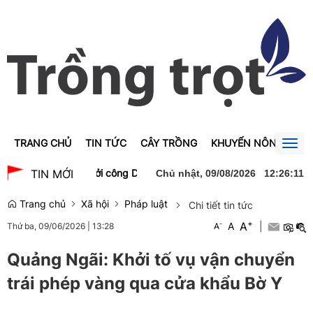
TRANG CHỦ
TIN TỨC
CÂY TRỒNG
KHUYẾN NÔNG
GI
Togg
navig
anh Trà dự lễ khởi công Dự án xây dựng Trường Trung học phổ thô
TIN MỚI
Chủ nhật, 09/08/2026
12
:
26
:
12
Trang chủ
Xã hội
Pháp luật
Chi tiết tin tức
+
A
-
A
|
Thứ ba, 09/06/2026
|
13:28
A
Quảng Ngãi: Khởi tố vụ vận chuyển
trái phép vàng qua cửa khẩu Bờ Y