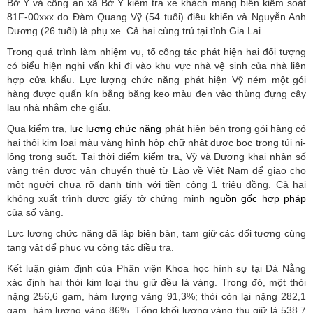
Bờ Y và công an xã Bờ Y kiểm tra xe khách mang biển kiểm soát
81F-00xxx do Đàm Quang Vỹ (54 tuổi) điều khiển và Nguyễn Anh
Dương (26 tuổi) là phụ xe. Cả hai cùng trú tại tỉnh Gia Lai.
Trong quá trình làm nhiệm vụ, tổ công tác phát hiện hai đối tượng
có biểu hiện nghi vấn khi đi vào khu vực nhà vệ sinh của nhà liên
hợp cửa khẩu. Lực lượng chức năng phát hiện Vỹ ném một gói
hàng được quấn kín bằng băng keo màu đen vào thùng đựng cây
lau nhà nhằm che giấu.
Qua kiểm tra,
lực lượng chức năng
phát hiện bên trong gói hàng có
hai thỏi kim loại màu vàng hình hộp chữ nhật được bọc trong túi ni-
lông trong suốt. Tại thời điểm kiểm tra, Vỹ và Dương khai nhận số
vàng trên được vận chuyển thuê từ Lào về Việt Nam để giao cho
một người chưa rõ danh tính với tiền công 1 triệu đồng. Cả hai
không xuất trình được giấy tờ chứng minh
nguồn gốc hợp pháp
của số vàng.
Lực lượng chức năng đã lập biên bản, tạm giữ các đối tượng cùng
tang vật để phục vụ công tác điều tra.
Kết luận giám định của Phân viện Khoa học hình sự tại Đà Nẵng
xác định hai thỏi kim loại thu giữ đều là vàng. Trong đó, một thỏi
nặng 256,6 gam, hàm lượng vàng 91,3%; thỏi còn lại nặng 282,1
gam, hàm lượng vàng 86%. Tổng khối lượng vàng thu giữ là 538,7