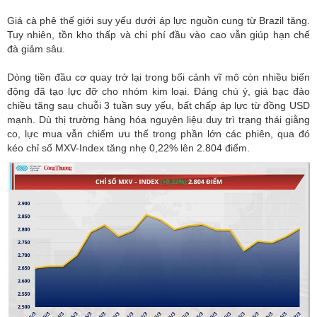
Giá cà phê thế giới suy yếu dưới áp lực nguồn cung từ Brazil tăng.
Tuy nhiên, tồn kho thấp và chi phí đầu vào cao vẫn giúp hạn chế
đà giảm sâu.
Dòng tiền đầu cơ quay trở lại trong bối cảnh vĩ mô còn nhiều biến
động đã tạo lực đỡ cho nhóm kim loại. Đáng chú ý, giá bạc đảo
chiều tăng sau chuỗi 3 tuần suy yếu, bất chấp áp lực từ đồng USD
mạnh. Dù thị trường hàng hóa nguyên liệu duy trì trạng thái giằng
co, lực mua vẫn chiếm ưu thế trong phần lớn các phiên, qua đó
kéo chỉ số MXV-Index tăng nhẹ 0,22% lên 2.804 điểm.