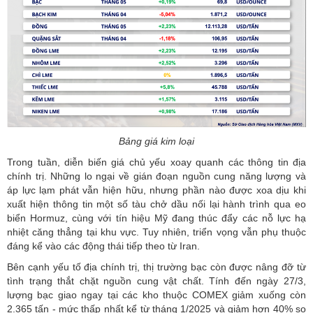
Bảng giá kim loại
Trong tuần, diễn biến giá chủ yếu xoay quanh các thông tin địa
chính trị. Những lo ngại về gián đoạn nguồn cung năng lượng và
áp lực lạm phát vẫn hiện hữu, nhưng phần nào được xoa dịu khi
xuất hiện thông tin một số tàu chở dầu nối lại hành trình qua eo
biển Hormuz, cùng với tín hiệu Mỹ đang thúc đẩy các nỗ lực hạ
nhiệt căng thẳng tại khu vực. Tuy nhiên, triển vọng vẫn phụ thuộc
đáng kể vào các động thái tiếp theo từ Iran.
Bên cạnh yếu tố địa chính trị, thị trường bạc còn được nâng đỡ từ
tình trạng thắt chặt nguồn cung vật chất. Tính đến ngày 27/3,
lượng bạc giao ngay tại các kho thuộc COMEX giảm xuống còn
2.365 tấn - mức thấp nhất kể từ tháng 1/2025 và giảm hơn 40% so