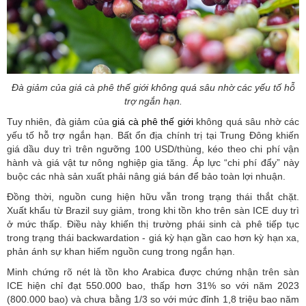
Đà giảm của giá cà phê thế giới không quá sâu nhờ các yếu tố hỗ
trợ ngắn hạn.
Tuy nhiên, đà giảm của
giá cà phê thế giới
không quá sâu nhờ các
yếu tố hỗ trợ ngắn hạn. Bất ổn địa chính trị tại Trung Đông khiến
giá dầu duy trì trên ngưỡng 100 USD/thùng, kéo theo chi phí vận
hành và giá vật tư nông nghiệp gia tăng. Áp lực “chi phí đẩy” này
buộc các nhà sản xuất phải nâng giá bán để bảo toàn lợi nhuận.
Đồng thời, nguồn cung hiện hữu vẫn trong trạng thái thắt chặt.
Xuất khẩu từ Brazil suy giảm, trong khi tồn kho trên sàn ICE duy trì
ở mức thấp. Điều này khiến thị trường phái sinh cà phê tiếp tục
trong trạng thái backwardation - giá kỳ hạn gần cao hơn kỳ hạn xa,
phản ánh sự khan hiếm nguồn cung trong ngắn hạn.
Minh chứng rõ nét là tồn kho Arabica được chứng nhận trên sàn
ICE hiện chỉ đạt 550.000 bao, thấp hơn 31% so với năm 2023
(800.000 bao) và chưa bằng 1/3 so với mức đỉnh 1,8 triệu bao năm