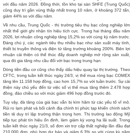
với đầu năm 2026. Đồng thời, tồn kho tại sàn SHFE (Trung Quốc)
cũng duy trì gần vùng thấp nhất trong 10 năm, ở khoảng 372 tấn,
giảm 44% so với đầu năm.
Về nhu cầu, Trung Quốc - thị trường tiêu thụ bạc công nghiệp lớn
nhất thế giới ghi nhận tín hiệu tích cực. Trong hai tháng đầu năm
2026, lợi nhuận công nghiệp tăng 15,2% so với cùng kỳ năm trước.
Đáng chú ý, các ngành tiêu thụ nhiều bạc như sản xuất máy tính,
thiết bị truyền thông và điện tử tăng trưởng khoảng 200%. Biên lợi
nhuận cải thiện có thể thúc đẩy doanh nghiệp mở rộng sản xuất,
qua đó gia tăng nhu cầu đối với bạc trong trung hạn.
Dòng tiền đầu cơ cũng cho thấy dấu hiệu quay lại thị trường. Theo
CFTC, trong tuần kết thúc ngày 24/3, vị thế mua ròng bạc COMEX
tăng lên 11.158 hợp đồng, cao hơn 15,7% so với tuần trước. Sự cải
thiện này chủ yếu đến từ việc số vị thế mua tăng thêm 2.478 hợp
đồng, đảo chiều so với mức giảm 496 hợp đồng trước đó.
Tuy vậy, đà tăng của giá bạc vẫn bị kìm hãm từ các yếu tố vĩ mô.
Rủi ro lạm phát và bối cảnh địa chính trị phức tạp khiến chính sách
tiền tệ duy trì lập trường thận trọng hơn. Thị trường lao động Mỹ
tiếp tục phát tín hiệu ổn định, làm giảm kỳ vọng hạ lãi suất. Trong
tuần kết thúc ngày 21/3, số đơn xin trợ cấp thất nghiệp lần đầu đạt
210.000 đơn, phù hợp dự báo và giảm 6,3% so với cùng kỳ năm