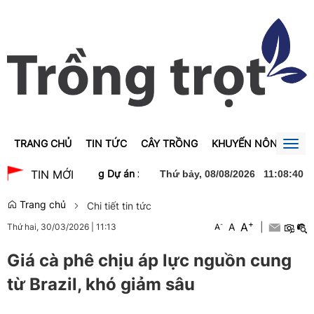
TRANG CHỦ
TIN TỨC
CÂY TRỒNG
KHUYẾN NÔNG
GI
Togg
navig
 dự lễ khởi công Dự án xây dựng Trường Trung học phổ thông Nam 
TIN MỚI
Thứ bảy, 08/08/2026
11
:
08
:
41
Trang chủ
Chi tiết tin tức
+
A
-
A
|
Thứ hai, 30/03/2026
|
11:13
A
Giá cà phê chịu áp lực nguồn cung
từ Brazil, khó giảm sâu