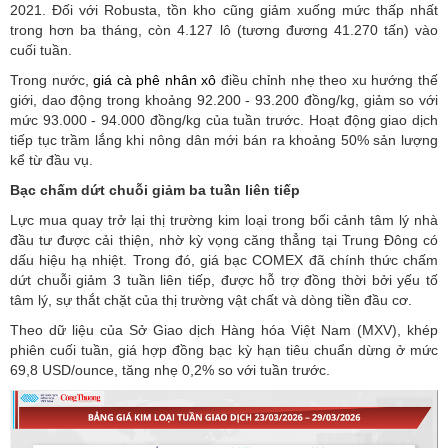
2021. Đối với Robusta, tồn kho cũng giảm xuống mức thấp nhất
trong hơn ba tháng, còn 4.127 lô (tương đương 41.270 tấn) vào
cuối tuần.
Trong nước,
giá cà phê nhân xô
điều chỉnh nhẹ theo xu hướng thế
giới, dao động trong khoảng 92.200 - 93.200 đồng/kg, giảm so với
mức 93.000 - 94.000 đồng/kg của tuần trước. Hoạt động giao dịch
tiếp tục trầm lắng khi nông dân mới bán ra khoảng 50% sản lượng
kể từ đầu vụ.
Bạc chấm dứt chuỗi giảm ba tuần liên tiếp
Lực mua quay trở lại thị trường kim loại trong bối cảnh tâm lý nhà
đầu tư được cải thiện, nhờ kỳ vọng căng thẳng tại Trung Đông có
dấu hiệu hạ nhiệt. Trong đó, giá bạc COMEX đã chính thức chấm
dứt chuỗi giảm 3 tuần liên tiếp, được hỗ trợ đồng thời bởi yếu tố
tâm lý, sự thắt chặt của thị trường vật chất và dòng tiền đầu cơ.
Theo dữ liệu của Sở Giao dịch Hàng hóa Việt Nam (MXV), khép
phiên cuối tuần, giá hợp đồng bạc kỳ hạn tiêu chuẩn dừng ở mức
69,8 USD/ounce, tăng nhẹ 0,2% so với tuần trước.