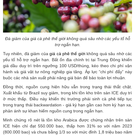
Đà giảm của giá cà phê thế giới không quá sâu nhờ các yếu tố hỗ
trợ ngắn hạn.
Tuy nhiên, đà giảm của
giá cà phê thế giới
không quá sâu nhờ các
yếu tố hỗ trợ ngắn hạn. Bất ổn địa chính trị tại Trung Đông khiến
giá dầu duy trì trên ngưỡng 100 USD/thùng, kéo theo chi phí vận
hành và giá vật tư nông nghiệp gia tăng. Áp lực “chi phí đẩy” này
buộc các nhà sản xuất phải nâng giá bán để bảo toàn lợi nhuận.
Đồng thời, nguồn cung hiện hữu vẫn trong trạng thái thắt chặt.
Xuất khẩu từ Brazil suy giảm, trong khi tồn kho trên sàn ICE duy trì
ở mức thấp. Điều này khiến thị trường phái sinh cà phê tiếp tục
trong trạng thái backwardation - giá kỳ hạn gần cao hơn kỳ hạn xa,
phản ánh sự khan hiếm nguồn cung trong ngắn hạn.
Minh chứng rõ nét là tồn kho Arabica được chứng nhận trên sàn
ICE hiện chỉ đạt 550.000 bao, thấp hơn 31% so với năm 2023
(800.000 bao) và chưa bằng 1/3 so với mức đỉnh 1,8 triệu bao năm