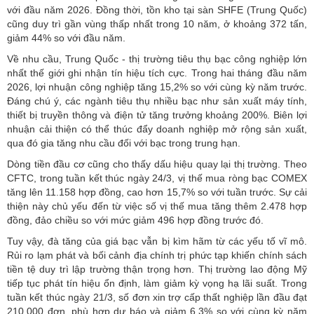
với đầu năm 2026. Đồng thời, tồn kho tại sàn SHFE (Trung Quốc)
cũng duy trì gần vùng thấp nhất trong 10 năm, ở khoảng 372 tấn,
giảm 44% so với đầu năm.
Về nhu cầu, Trung Quốc - thị trường tiêu thụ bạc công nghiệp lớn
nhất thế giới ghi nhận tín hiệu tích cực. Trong hai tháng đầu năm
2026, lợi nhuận công nghiệp tăng 15,2% so với cùng kỳ năm trước.
Đáng chú ý, các ngành tiêu thụ nhiều bạc như sản xuất máy tính,
thiết bị truyền thông và điện tử tăng trưởng khoảng 200%. Biên lợi
nhuận cải thiện có thể thúc đẩy doanh nghiệp mở rộng sản xuất,
qua đó gia tăng nhu cầu đối với bạc trong trung hạn.
Dòng tiền đầu cơ cũng cho thấy dấu hiệu quay lại thị trường. Theo
CFTC, trong tuần kết thúc ngày 24/3, vị thế mua ròng bạc COMEX
tăng lên 11.158 hợp đồng, cao hơn 15,7% so với tuần trước. Sự cải
thiện này chủ yếu đến từ việc số vị thế mua tăng thêm 2.478 hợp
đồng, đảo chiều so với mức giảm 496 hợp đồng trước đó.
Tuy vậy, đà tăng của giá bạc vẫn bị kìm hãm từ các yếu tố vĩ mô.
Rủi ro lạm phát và bối cảnh địa chính trị phức tạp khiến chính sách
tiền tệ duy trì lập trường thận trọng hơn. Thị trường lao động Mỹ
tiếp tục phát tín hiệu ổn định, làm giảm kỳ vọng hạ lãi suất. Trong
tuần kết thúc ngày 21/3, số đơn xin trợ cấp thất nghiệp lần đầu đạt
210.000 đơn, phù hợp dự báo và giảm 6,3% so với cùng kỳ năm