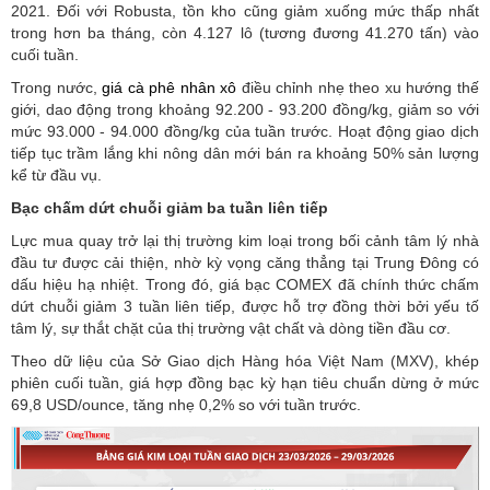
2021. Đối với Robusta, tồn kho cũng giảm xuống mức thấp nhất
trong hơn ba tháng, còn 4.127 lô (tương đương 41.270 tấn) vào
cuối tuần.
Trong nước,
giá cà phê nhân xô
điều chỉnh nhẹ theo xu hướng thế
giới, dao động trong khoảng 92.200 - 93.200 đồng/kg, giảm so với
mức 93.000 - 94.000 đồng/kg của tuần trước. Hoạt động giao dịch
tiếp tục trầm lắng khi nông dân mới bán ra khoảng 50% sản lượng
kể từ đầu vụ.
Bạc chấm dứt chuỗi giảm ba tuần liên tiếp
Lực mua quay trở lại thị trường kim loại trong bối cảnh tâm lý nhà
đầu tư được cải thiện, nhờ kỳ vọng căng thẳng tại Trung Đông có
dấu hiệu hạ nhiệt. Trong đó, giá bạc COMEX đã chính thức chấm
dứt chuỗi giảm 3 tuần liên tiếp, được hỗ trợ đồng thời bởi yếu tố
tâm lý, sự thắt chặt của thị trường vật chất và dòng tiền đầu cơ.
Theo dữ liệu của Sở Giao dịch Hàng hóa Việt Nam (MXV), khép
phiên cuối tuần, giá hợp đồng bạc kỳ hạn tiêu chuẩn dừng ở mức
69,8 USD/ounce, tăng nhẹ 0,2% so với tuần trước.