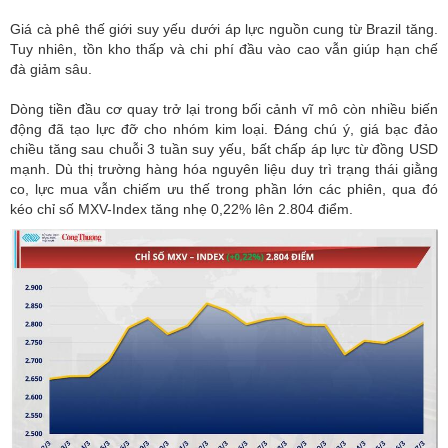
Giá cà phê thế giới suy yếu dưới áp lực nguồn cung từ Brazil tăng.
Tuy nhiên, tồn kho thấp và chi phí đầu vào cao vẫn giúp hạn chế
đà giảm sâu.
Dòng tiền đầu cơ quay trở lại trong bối cảnh vĩ mô còn nhiều biến
động đã tạo lực đỡ cho nhóm kim loại. Đáng chú ý, giá bạc đảo
chiều tăng sau chuỗi 3 tuần suy yếu, bất chấp áp lực từ đồng USD
mạnh. Dù thị trường hàng hóa nguyên liệu duy trì trạng thái giằng
co, lực mua vẫn chiếm ưu thế trong phần lớn các phiên, qua đó
kéo chỉ số MXV-Index tăng nhẹ 0,22% lên 2.804 điểm.