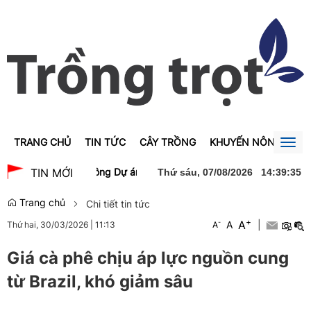
TRANG CHỦ
TIN TỨC
CÂY TRỒNG
KHUYẾN NÔNG
GI
Togg
navig
Trà dự lễ khởi công Dự án xây dựng Trường Trung học phổ thông N
TIN MỚI
Thứ sáu, 07/08/2026
14
:
39
:
35
Trang chủ
Chi tiết tin tức
+
A
-
A
|
Thứ hai, 30/03/2026
|
11:13
A
Giá cà phê chịu áp lực nguồn cung
từ Brazil, khó giảm sâu