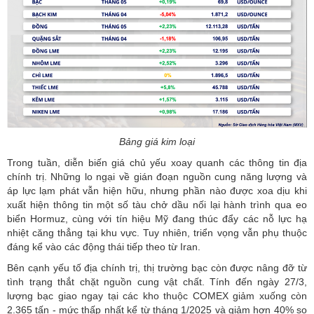
Bảng giá kim loại
Trong tuần, diễn biến giá chủ yếu xoay quanh các thông tin địa
chính trị. Những lo ngại về gián đoạn nguồn cung năng lượng và
áp lực lạm phát vẫn hiện hữu, nhưng phần nào được xoa dịu khi
xuất hiện thông tin một số tàu chở dầu nối lại hành trình qua eo
biển Hormuz, cùng với tín hiệu Mỹ đang thúc đẩy các nỗ lực hạ
nhiệt căng thẳng tại khu vực. Tuy nhiên, triển vọng vẫn phụ thuộc
đáng kể vào các động thái tiếp theo từ Iran.
Bên cạnh yếu tố địa chính trị, thị trường bạc còn được nâng đỡ từ
tình trạng thắt chặt nguồn cung vật chất. Tính đến ngày 27/3,
lượng bạc giao ngay tại các kho thuộc COMEX giảm xuống còn
2.365 tấn - mức thấp nhất kể từ tháng 1/2025 và giảm hơn 40% so