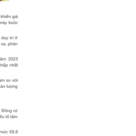
 khiến giá
 này buộc
 duy trì ở
n xa, phản
 năm 2023
thấp nhất
ảm so với
sản lượng
g Đông có
ếu tố tâm
 mức 69,8