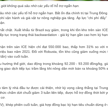
 giới không quá sâu nhờ các yếu tố hỗ trợ ngắn hạn.
u nhờ các yếu tố hỗ trợ ngắn hạn. Bất ổn địa chính trị tại Trung Đông
hí vận hành và giá vật tư nông nghiệp gia tăng. Áp lực “chi phí đẩy”
uận.
ắt chặt. Xuất khẩu từ Brazil suy giảm, trong khi tồn kho trên sàn ICE
iếp tục trong trạng thái backwardation - giá kỳ hạn gần cao hơn kỳ hạ
hận trên sàn ICE hiện chỉ đạt 550.000 bao, thấp hơn 31% so với
triệu bao năm 2021. Đối với Robusta, tồn kho cũng giảm xuống mức 
tấn) vào cuối tuần.
u hướng thế giới, dao động trong khoảng 92.200 - 93.200 đồng/kg, gi
ng giao dịch tiếp tục trầm lắng khi nông dân mới bán ra khoảng 50% 
nh tâm lý nhà đầu tư được cải thiện, nhờ kỳ vọng căng thẳng tại Trun
hức chấm dứt chuỗi giảm 3 tuần liên tiếp, được hỗ trợ đồng thời bởi y
 cơ.
V), khép phiên cuối tuần, giá hợp đồng bạc kỳ hạn tiêu chuẩn dừng ở