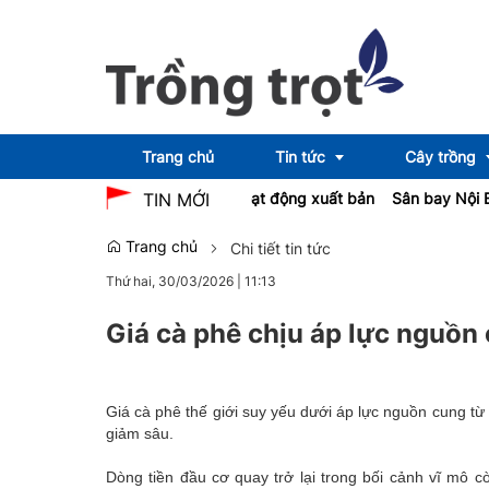
Trang chủ
Tin tức
Cây trồng
xuất luật hóa AI trong hoạt động xuất bản
Sân bay Nội Bài điều chỉn
TIN MỚI
Trang chủ
Chi tiết tin tức
Emagazine
OCOP
Thứ hai, 30/03/2026
|
11:13
Giá cà phê chịu áp lực nguồn 
Giá cà phê thế giới suy yếu dưới áp lực nguồn cung từ 
giảm sâu.
Dòng tiền đầu cơ quay trở lại trong bối cảnh vĩ mô 