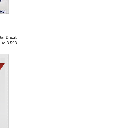
ại Brazil.
mức 3.593