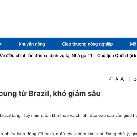
Khuyến nông
Giao thương nông nghiệp
Mô 
h làn đón xe dịch vụ tại Nhà ga T1
Chủ tịch Quốc hội kiêm Chủ tịc
+
A
-
A
|
A
cung từ Brazil, khó giảm sâu
Brazil tăng. Tuy nhiên, tồn kho thấp và chi phí đầu vào cao vẫn giúp 
còn nhiều biến động đã tạo lực đỡ cho nhóm kim loại. Đáng chú ý, gi