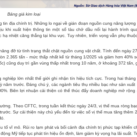
Bảng giá kim loại
 tin địa chính trị. Những lo ngại về gián đoạn nguồn cung năng lượng
 khi xuất hiện thông tin một số tàu chở dầu nối lại hành trình qu
 hạ nhiệt căng thẳng tại khu vực. Tuy nhiên, triển vọng vẫn phụ thuộ
 nâng đỡ từ tình trạng thắt chặt nguồn cung vật chất. Tính đến ngày 2
òn 2.365 tấn - mức thấp nhất kể từ tháng 1/2025 và giảm hơn 40% s
ốc) cũng duy trì gần vùng thấp nhất trong 10 năm, ở khoảng 372 tấn,
 nghiệp lớn nhất thế giới ghi nhận tín hiệu tích cực. Trong hai thán
ỳ năm trước. Đáng chú ý, các ngành tiêu thụ nhiều bạc như sản xuất 
200%. Biên lợi nhuận cải thiện có thể thúc đẩy doanh nghiệp mở rộng 
 trường. Theo CFTC, trong tuần kết thúc ngày 24/3, vị thế mua ròng 
trước. Sự cải thiện này chủ yếu đến từ việc số vị thế mua tăng thêm 
đó.
 tố vĩ mô. Rủi ro lạm phát và bối cảnh địa chính trị phức tạp khiến 
o động Mỹ tiếp tục phát tín hiệu ổn định, làm giảm kỳ vọng hạ lãi suất. 