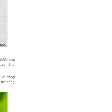
-2027 của
 bao, tăng
uả và nâng
 từ tháng