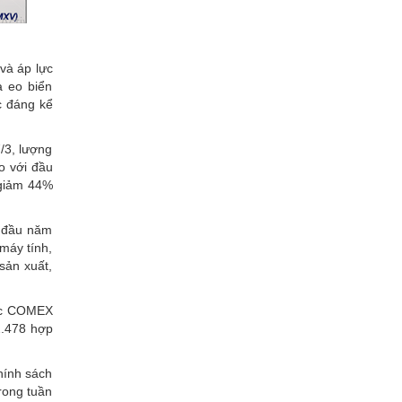
 và áp lực
a eo biển
c đáng kể
7/3, lượng
o với đầu
 giảm 44%
g đầu năm
máy tính,
sản xuất,
bạc COMEX
2.478 hợp
chính sách
Trong tuần