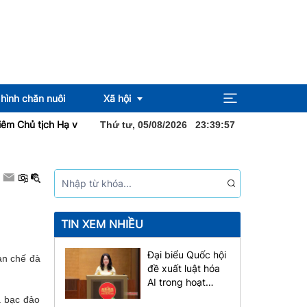
hình chăn nuôi
Xã hội
h Hạ viện Vương quốc Thái Lan bắt đầu thăm chính thức Việt Nam
Đ
Thứ tư, 05/08/2026
23
:
39
:
58
Pháp luật
Địa ốc
Sức khỏe
TIN XEM NHIỀU
Đại biểu Quốc hội
hạn chế đà
đề xuất luật hóa
AI trong hoạt
động xuất bản
á bạc đảo