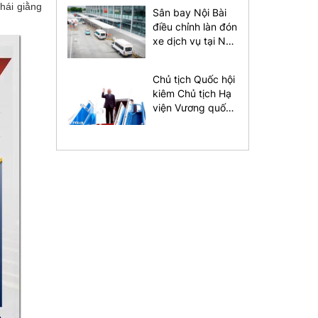
hái giằng
Sân bay Nội Bài
điều chỉnh làn đón
xe dịch vụ tại Nhà
ga T1
Chủ tịch Quốc hội
kiêm Chủ tịch Hạ
viện Vương quốc
Thái Lan bắt đầu
thăm chính thức
Việt Nam