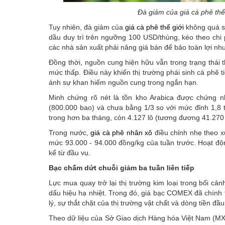
Đà giảm của giá cà phê thế
Tuy nhiên, đà giảm của
giá cà phê thế giới
không quá sâ
dầu duy trì trên ngưỡng 100 USD/thùng, kéo theo chi p
các nhà sản xuất phải nâng giá bán để bảo toàn lợi nh
Đồng thời, nguồn cung hiện hữu vẫn trong trạng thái th
mức thấp. Điều này khiến thị trường phái sinh cà phê t
ánh sự khan hiếm nguồn cung trong ngắn hạn.
Minh chứng rõ nét là tồn kho Arabica được chứng n
(800.000 bao) và chưa bằng 1/3 so với mức đỉnh 1,8 
trong hơn ba tháng, còn 4.127 lô (tương đương 41.270 
Trong nước,
giá cà phê nhân xô
điều chỉnh nhẹ theo x
mức 93.000 - 94.000 đồng/kg của tuần trước. Hoạt độ
kể từ đầu vụ.
Bạc chấm dứt chuỗi giảm ba tuần liên tiếp
Lực mua quay trở lại thị trường kim loại trong bối cả
dấu hiệu hạ nhiệt. Trong đó, giá bạc COMEX đã chính t
lý, sự thắt chặt của thị trường vật chất và dòng tiền đầu
Theo dữ liệu của Sở Giao dịch Hàng hóa Việt Nam (MX