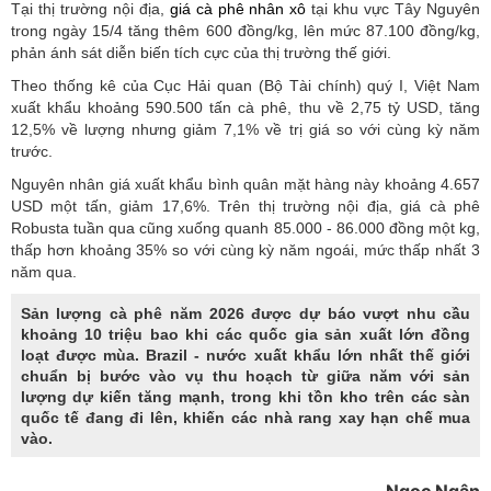
Tại thị trường nội địa,
giá cà phê nhân xô
tại khu vực Tây Nguyên
trong ngày 15/4 tăng thêm 600 đồng/kg, lên mức 87.100 đồng/kg,
phản ánh sát diễn biến tích cực của thị trường thế giới.
Theo thống kê của Cục Hải quan (Bộ Tài chính) quý I, Việt Nam
xuất khẩu khoảng 590.500 tấn cà phê, thu về 2,75 tỷ USD, tăng
12,5% về lượng nhưng giảm 7,1% về trị giá so với cùng kỳ năm
trước.
Nguyên nhân giá xuất khẩu bình quân mặt hàng này khoảng 4.657
USD một tấn, giảm 17,6%. Trên thị trường nội địa, giá cà phê
Robusta tuần qua cũng xuống quanh 85.000 - 86.000 đồng một kg,
thấp hơn khoảng 35% so với cùng kỳ năm ngoái, mức thấp nhất 3
năm qua.
Sản lượng cà phê năm 2026 được dự báo vượt nhu cầu
khoảng 10 triệu bao khi các quốc gia sản xuất lớn đồng
loạt được mùa. Brazil - nước xuất khẩu lớn nhất thế giới
chuẩn bị bước vào vụ thu hoạch từ giữa năm với sản
lượng dự kiến tăng mạnh, trong khi tồn kho trên các sàn
quốc tế đang đi lên, khiến các nhà rang xay hạn chế mua
vào.