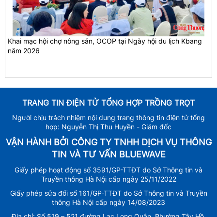
Khai mạc hội chợ nông sản, OCOP tại Ngày hội du lịch Kbang
năm 2026
TRANG TIN ĐIỆN TỬ TỔNG HỢP TRỒNG TRỌT
Người chịu trách nhiệm nội dung trang thông tin điện tử tổng
hợp: Nguyễn Thị Thu Huyền - Giám đốc
VẬN HÀNH BỞI CÔNG TY TNHH DỊCH VỤ THÔNG
TIN VÀ TƯ VẤN BLUEWAVE
Giấy phép hoạt động số 3591/GP-TTĐT do Sở Thông tin và
Truyền thông Hà Nội cấp ngày 25/11/2022
Giấy phép sửa đổi số 161/GP-TTĐT do Sở Thông tin và Truyền
thông Hà Nội cấp ngày 14/08/2023
Địa chỉ: Số 519 – 521 đường Lạc Long Quân, Phường Tây Hồ,