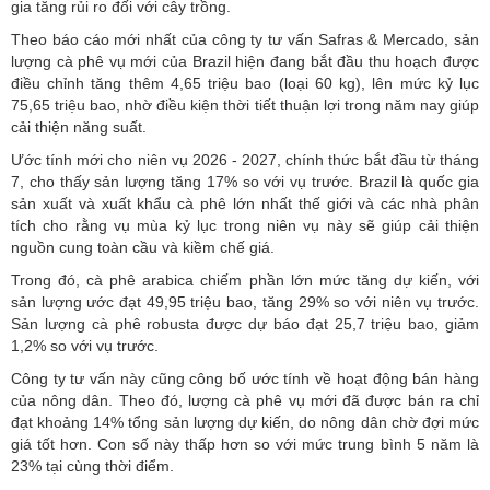
gia tăng rủi ro đối với cây trồng.
Theo báo cáo mới nhất của công ty tư vấn Safras & Mercado, sản
lượng cà phê vụ mới của Brazil hiện đang bắt đầu thu hoạch được
điều chỉnh tăng thêm 4,65 triệu bao (loại 60 kg), lên mức kỷ lục
75,65 triệu bao, nhờ điều kiện thời tiết thuận lợi trong năm nay giúp
cải thiện năng suất.
Ước tính mới cho niên vụ 2026 - 2027, chính thức bắt đầu từ tháng
7, cho thấy sản lượng tăng 17% so với vụ trước. Brazil là quốc gia
sản xuất và xuất khẩu cà phê lớn nhất thế giới và các nhà phân
tích cho rằng vụ mùa kỷ lục trong niên vụ này sẽ giúp cải thiện
nguồn cung toàn cầu và kiềm chế giá.
Trong đó, cà phê arabica chiếm phần lớn mức tăng dự kiến, với
sản lượng ước đạt 49,95 triệu bao, tăng 29% so với niên vụ trước.
Sản lượng cà phê robusta được dự báo đạt 25,7 triệu bao, giảm
1,2% so với vụ trước.
Công ty tư vấn này cũng công bố ước tính về hoạt động bán hàng
của nông dân. Theo đó, lượng cà phê vụ mới đã được bán ra chỉ
đạt khoảng 14% tổng sản lượng dự kiến, do nông dân chờ đợi mức
giá tốt hơn. Con số này thấp hơn so với mức trung bình 5 năm là
23% tại cùng thời điểm.