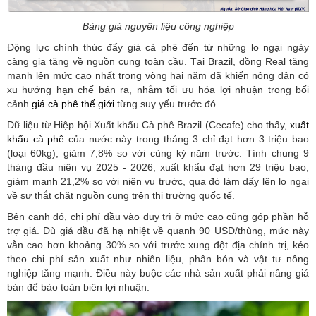
Bảng giá nguyên liệu công nghiệp
Động lực chính thúc đẩy giá cà phê đến từ những lo ngại ngày
càng gia tăng về nguồn cung toàn cầu. Tại Brazil, đồng Real tăng
mạnh lên mức cao nhất trong vòng hai năm đã khiến nông dân có
xu hướng hạn chế bán ra, nhằm tối ưu hóa lợi nhuận trong bối
cảnh
giá cà phê thế giới
từng suy yếu trước đó.
Dữ liệu từ Hiệp hội Xuất khẩu Cà phê Brazil (Cecafe) cho thấy,
xuất
khẩu cà phê
của nước này trong tháng 3 chỉ đạt hơn 3 triệu bao
(loại 60kg), giảm 7,8% so với cùng kỳ năm trước. Tính chung 9
tháng đầu niên vụ 2025 - 2026, xuất khẩu đạt hơn 29 triệu bao,
giảm mạnh 21,2% so với niên vụ trước, qua đó làm dấy lên lo ngại
về sự thắt chặt nguồn cung trên thị trường quốc tế.
Bên cạnh đó, chi phí đầu vào duy trì ở mức cao cũng góp phần hỗ
trợ giá. Dù giá dầu đã hạ nhiệt về quanh 90 USD/thùng, mức này
vẫn cao hơn khoảng 30% so với trước xung đột địa chính trị, kéo
theo chi phí sản xuất như nhiên liệu, phân bón và vật tư nông
nghiệp tăng mạnh. Điều này buộc các nhà sản xuất phải nâng giá
bán để bảo toàn biên lợi nhuận.