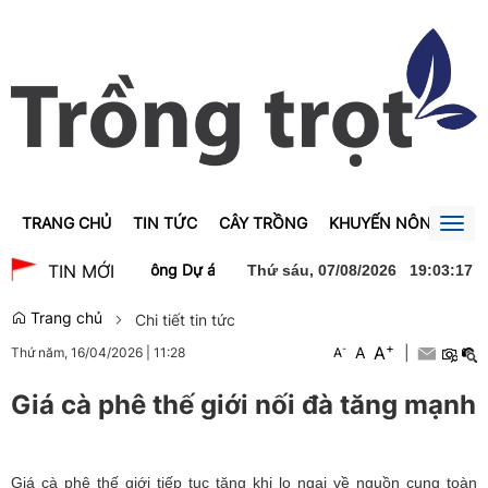
TRANG CHỦ
TIN TỨC
CÂY TRỒNG
KHUYẾN NÔNG
GI
Togg
navig
 Trà dự lễ khởi công Dự án xây dựng Trường Trung học phổ thông 
TIN MỚI
Thứ sáu, 07/08/2026
19
:
03
:
17
Trang chủ
Chi tiết tin tức
+
A
-
A
|
Thứ năm, 16/04/2026
|
11:28
A
Giá cà phê thế giới nối đà tăng mạnh
Giá cà phê thế giới tiếp tục tăng khi lo ngại về nguồn cung toàn