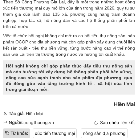
Theo Sở Công Thương
Gia Lai
, đây là một trong những hoạt động
xúc tiến thương mại quy mô lớn của tỉnh trong năm 2026, quy tụ sự
tham gia của lãnh đạo 135 xã, phường cùng hàng trăm doanh
nghiệp, hợp tác xã, hộ nông dân và các hệ thống phân phối lớn
trên cả nước.
Việc tổ chức hội nghị không chỉ mở ra cơ hội tiêu thụ nông sản, sản
phẩm OCOP cho địa phương mà còn góp phần xây dựng chuỗi liên
kết sản xuất - tiêu thụ bền vững, từng bước nâng cao vị thế nông
sản Gia Lai trên thị trường trong nước và hướng tới xuất khẩu.
Hội nghị không chỉ góp phần thúc đẩy tiêu thụ nông sản
mà còn hướng tới xây dựng hệ thống phân phối bền vững,
nâng cao sức cạnh tranh cho sản phẩm địa phương, qua
đó đóng góp vào tăng trưởng kinh tế - xã hội của tỉnh
trong giai đoạn mới.
Hiền Mai
Tác giả:
Hiền Mai
Nguồn:
congthuong.vn
Sao chép liên kết
Từ khóa:
xúc tiến thương mại
nông sản địa phương