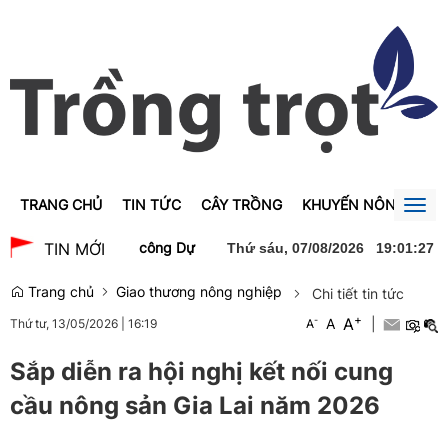
TRANG CHỦ
TIN TỨC
CÂY TRỒNG
KHUYẾN NÔNG
GI
Togg
navig
 Trà dự lễ khởi công Dự án xây dựng Trường Trung học phổ thông 
TIN MỚI
Thứ sáu, 07/08/2026
19
:
01
:
28
Trang chủ
Giao thương nông nghiệp
Chi tiết tin tức
+
A
-
A
|
Thứ tư, 13/05/2026
|
16:19
A
Sắp diễn ra hội nghị kết nối cung
cầu nông sản Gia Lai năm 2026