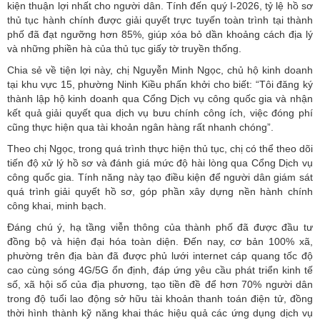
kiện thuận lợi nhất cho người dân. Tính đến quý I-2026, tỷ lệ hồ sơ
thủ tục hành chính được giải quyết trực tuyến toàn trình tại thành
phố đã đạt ngưỡng hơn 85%, giúp xóa bỏ dần khoảng cách địa lý
và những phiền hà của thủ tục giấy tờ truyền thống.
Chia sẻ về tiện lợi này, chị Nguyễn Minh Ngọc, chủ hộ kinh doanh
tại khu vực 15, phường Ninh Kiều phấn khởi cho biết: “Tôi đăng ký
thành lập hộ kinh doanh qua Cổng Dịch vụ công quốc gia và nhận
kết quả giải quyết qua dịch vụ bưu chính công ích, việc đóng phí
cũng thực hiện qua tài khoản ngân hàng rất nhanh chóng”.
Theo chị Ngọc, trong quá trình thực hiện thủ tục, chị có thể theo dõi
tiến độ xử lý hồ sơ và đánh giá mức độ hài lòng qua Cổng Dịch vụ
công quốc gia. Tính năng này tạo điều kiện để người dân giám sát
quá trình giải quyết hồ sơ, góp phần xây dựng nền hành chính
công khai, minh bạch.
Đáng chú ý, hạ tầng viễn thông của thành phố đã được đầu tư
đồng bộ và hiện đại hóa toàn diện. Đến nay, cơ bản 100% xã,
phường trên địa bàn đã được phủ lưới internet cáp quang tốc độ
cao cùng sóng 4G/5G ổn định, đáp ứng yêu cầu phát triển kinh tế
số, xã hội số của địa phương, tạo tiền đề để hơn 70% người dân
trong độ tuổi lao động sở hữu tài khoản thanh toán điện tử, đồng
thời hình thành kỹ năng khai thác hiệu quả các ứng dụng dịch vụ