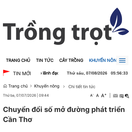
TRANG CHỦ
TIN TỨC
CÂY TRỒNG
KHUYẾN NÔNG
GI
Togg
navig
ĩa chào xã giao lãnh đạo Đảng, Nhà nước Lào
Thủ tướng Lê Minh 
TIN MỚI
Thứ sáu, 07/08/2026
05
:
56
:
34
Trang chủ
Khuyến nông
Chi tiết tin tức
+
A
-
A
|
Thứ ba, 07/07/2026
|
09:44
A
Chuyển đổi số mở đường phát triển
Cần Thơ