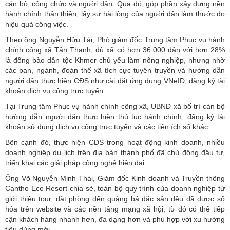
cán bộ, công chức và người dân. Qua đó, góp phần xây dựng nền
hành chính thân thiện, lấy sự hài lòng của người dân làm thước đo
hiệu quả công việc.
Theo ông Nguyễn Hữu Tài, Phó giám đốc Trung tâm Phục vụ hành
chính công xã Tân Thạnh, dù xã có hơn 36.000 dân với hơn 28%
là đồng bào dân tộc Khmer chủ yếu làm nông nghiệp, nhưng nhờ
các ban, ngành, đoàn thể xã tích cực tuyên truyền và hướng dẫn
người dân thực hiện CĐS như cài đặt ứng dụng VNeID, đăng ký tài
khoản dịch vụ công trực tuyến.
Tại Trung tâm Phục vụ hành chính công xã, UBND xã bố trí cán bộ
hướng dẫn người dân thực hiện thủ tục hành chính, đăng ký tài
khoản sử dụng dịch vụ công trực tuyến và các tiện ích số khác.
Bên cạnh đó, thực hiện CĐS trong hoạt động kinh doanh, nhiều
doanh nghiệp du lịch trên địa bàn thành phố đã chủ động đầu tư,
triển khai các giải pháp công nghệ hiện đại.
Ông Võ Nguyễn Minh Thái, Giám đốc Kinh doanh và Truyền thông
Cantho Eco Resort chia sẻ, toàn bộ quy trình của doanh nghiệp từ
giới thiệu tour, đặt phòng đến quảng bá đặc sản đều đã được số
hóa trên website và các nền tảng mạng xã hội, từ đó có thể tiếp
cận khách hàng nhanh hơn, đa dạng hơn và phù hợp với xu hướng
tiêu dùng mới.