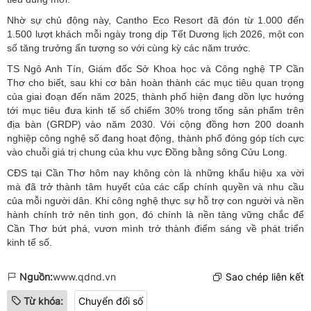
Nhờ sự chủ động này, Cantho Eco Resort đã đón từ 1.000 đến
1.500 lượt khách mỗi ngày trong dịp Tết Dương lịch 2026, một con
số tăng trưởng ấn tượng so với cùng kỳ các năm trước.
TS Ngô Anh Tín, Giám đốc Sở Khoa học và Công nghệ TP Cần
Thơ cho biết, sau khi cơ bản hoàn thành các mục tiêu quan trọng
của giai đoạn đến năm 2025, thành phố hiện đang dồn lực hướng
tới mục tiêu đưa kinh tế số chiếm 30% trong tổng sản phẩm trên
địa bàn (GRDP) vào năm 2030. Với cộng đồng hơn 200 doanh
nghiệp công nghệ số đang hoạt động, thành phố đóng góp tích cực
vào chuỗi giá trị chung của khu vực Đồng bằng sông Cửu Long.
CĐS tại Cần Thơ hôm nay không còn là những khẩu hiệu xa vời
mà đã trở thành tâm huyết của các cấp chính quyền và nhu cầu
của mỗi người dân. Khi công nghệ thực sự hỗ trợ con người và nền
hành chính trở nên tinh gọn, đó chính là nền tảng vững chắc để
Cần Thơ bứt phá, vươn mình trở thành điểm sáng về phát triển
kinh tế số.
Nguồn:
www.qdnd.vn
Sao chép liên kết
Từ khóa:
Chuyển đổi số