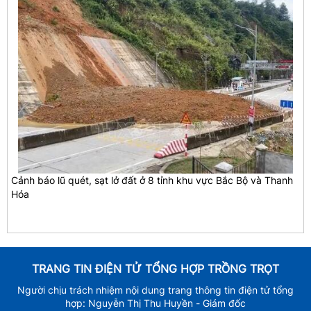
Cảnh báo lũ quét, sạt lở đất ở 8 tỉnh khu vực Bắc Bộ và Thanh
Hóa
TRANG TIN ĐIỆN TỬ TỔNG HỢP TRỒNG TRỌT
Người chịu trách nhiệm nội dung trang thông tin điện tử tổng
hợp: Nguyễn Thị Thu Huyền - Giám đốc