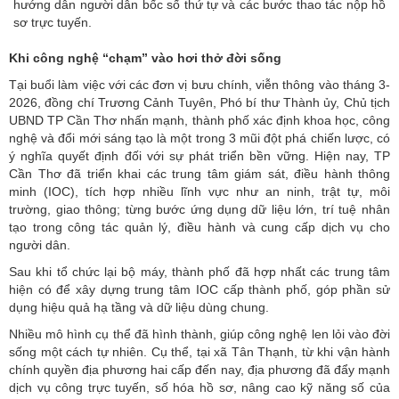
hướng dẫn người dân bốc số thứ tự và các bước thao tác nộp hồ
sơ trực tuyến.
Khi công nghệ “chạm” vào hơi thở đời sống
Tại buổi làm việc với các đơn vị bưu chính, viễn thông vào tháng 3-
2026, đồng chí Trương Cảnh Tuyên, Phó bí thư Thành ủy, Chủ tịch
UBND TP Cần Thơ nhấn mạnh, thành phố xác định khoa học, công
nghệ và đổi mới sáng tạo là một trong 3 mũi đột phá chiến lược, có
ý nghĩa quyết định đối với sự phát triển bền vững. Hiện nay, TP
Cần Thơ đã triển khai các trung tâm giám sát, điều hành thông
minh (IOC), tích hợp nhiều lĩnh vực như an ninh, trật tự, môi
trường, giao thông; từng bước ứng dụng dữ liệu lớn, trí tuệ nhân
tạo trong công tác quản lý, điều hành và cung cấp dịch vụ cho
người dân.
Sau khi tổ chức lại bộ máy, thành phố đã hợp nhất các trung tâm
hiện có để xây dựng trung tâm IOC cấp thành phố, góp phần sử
dụng hiệu quả hạ tầng và dữ liệu dùng chung.
Nhiều mô hình cụ thể đã hình thành, giúp công nghệ len lỏi vào đời
sống một cách tự nhiên. Cụ thể, tại xã Tân Thạnh, từ khi vận hành
chính quyền địa phương hai cấp đến nay, địa phương đã đẩy mạnh
dịch vụ công trực tuyến, số hóa hồ sơ, nâng cao kỹ năng số của