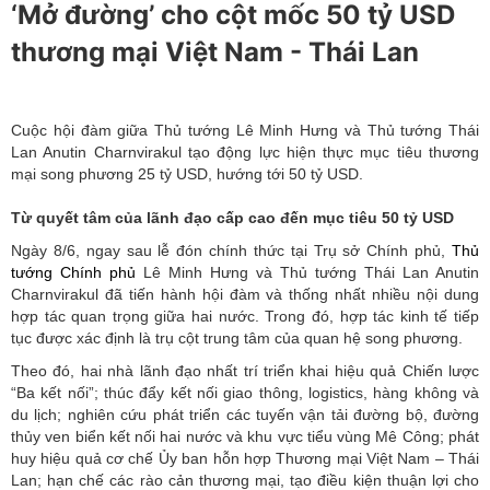
‘Mở đường’ cho cột mốc 50 tỷ USD
thương mại Việt Nam - Thái Lan
Cuộc hội đàm giữa Thủ tướng Lê Minh Hưng và Thủ tướng Thái
Lan Anutin Charnvirakul tạo động lực hiện thực mục tiêu thương
mại song phương 25 tỷ USD, hướng tới 50 tỷ USD.
Từ quyết tâm của lãnh đạo cấp cao đến mục tiêu 50 tỷ USD
Ngày 8/6, ngay sau lễ đón chính thức tại Trụ sở Chính phủ,
Thủ
tướng Chính phủ
Lê Minh Hưng và Thủ tướng Thái Lan Anutin
Charnvirakul đã tiến hành hội đàm và thống nhất nhiều nội dung
hợp tác quan trọng giữa hai nước. Trong đó, hợp tác kinh tế tiếp
tục được xác định là trụ cột trung tâm của quan hệ song phương.
Theo đó, hai nhà lãnh đạo nhất trí triển khai hiệu quả Chiến lược
“Ba kết nối”; thúc đẩy kết nối giao thông, logistics, hàng không và
du lịch; nghiên cứu phát triển các tuyến vận tải đường bộ, đường
thủy ven biển kết nối hai nước và khu vực tiểu vùng Mê Công; phát
huy hiệu quả cơ chế Ủy ban hỗn hợp Thương mại Việt Nam – Thái
Lan; hạn chế các rào cản thương mại, tạo điều kiện thuận lợi cho