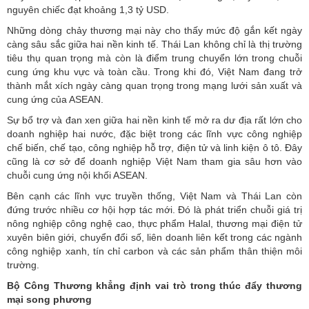
nguyên chiếc đạt khoảng 1,3 tỷ USD.
Những dòng chảy thương mại này cho thấy mức độ gắn kết ngày
càng sâu sắc giữa hai nền kinh tế. Thái Lan không chỉ là thị trường
tiêu thụ quan trọng mà còn là điểm trung chuyển lớn trong chuỗi
cung ứng khu vực và toàn cầu. Trong khi đó, Việt Nam đang trở
thành mắt xích ngày càng quan trọng trong mạng lưới sản xuất và
cung ứng của ASEAN.
Sự bổ trợ và đan xen giữa hai nền kinh tế mở ra dư địa rất lớn cho
doanh nghiệp hai nước, đặc biệt trong các lĩnh vực công nghiệp
chế biến, chế tạo, công nghiệp hỗ trợ, điện tử và linh kiện ô tô. Đây
cũng là cơ sở để doanh nghiệp Việt Nam tham gia sâu hơn vào
chuỗi cung ứng nội khối ASEAN.
Bên cạnh các lĩnh vực truyền thống, Việt Nam và Thái Lan còn
đứng trước nhiều cơ hội hợp tác mới. Đó là phát triển chuỗi giá trị
nông nghiệp công nghệ cao, thực phẩm Halal, thương mại điện tử
xuyên biên giới, chuyển đổi số, liên doanh liên kết trong các ngành
công nghiệp xanh, tín chỉ carbon và các sản phẩm thân thiện môi
trường.
Bộ Công Thương khẳng định vai trò trong thúc đẩy thương
mại song phương