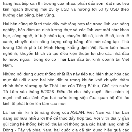
hàng hóa tiếp cận thị trường của nhau; phấn đấu sớm đạt mục tiêu
kim ngạch thương mại 25 tỷ USD và hướng tới 50 tỷ USD theo
hướng cân bằng, bền vững.
Hai bên cũng nhất trí thúc đẩy mở rộng hợp tác trong lĩnh vực nông
nghiệp, bảo đảm an ninh lương thực và các lĩnh vực mới như khoa
học, công nghệ, trí tuệ nhân tạo, chuyển đổi số, kinh tế số, kinh tế
xanh, chuyển dịch năng lượng công bằng, đổi mới sáng tạo. Thủ
tướng Chính phủ Lê Minh Hưng khẳng định Việt Nam luôn hoan
nghênh, khuyến khích và tạo điều kiện thuận lợi cho các nhà đầu
tư nước ngoài, trong đó có
Thái Lan
đầu tư, kinh doanh tại Việt
Nam.
Những nội dung được thống nhất lần này tiếp tục hiện thực hóa các
mục tiêu đã được hai bên đặt ra trong khuôn khổ chuyến thăm
chính thức Vương quốc Thái Lan của Tổng Bí thư, Chủ tịch nước
Tô Lâm vào tháng 5/2026. Điều đó cho thấy quyết tâm chính trị
mạnh mẽ của lãnh đạo hai nước trong việc đưa quan hệ đối tác
kinh tế phát triển lên tầm cao mới.
Là hai nền kinh tế năng động của ASEAN, Việt Nam và Thái Lan
đang sở hữu nhiều lợi thế để thúc đẩy hợp tác. Với vị trí địa lý gần
gũi cùng hệ thống kết nối thuận lợi thông qua các hành lang kinh tế
Đông - Tây và phía Nam, hai quốc gia đã tận dụng hiệu quả các