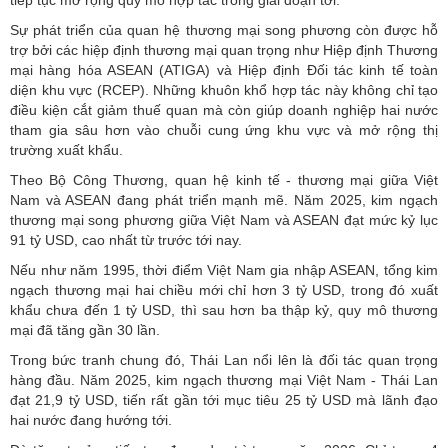
Sự phát triển của quan hệ thương mại song phương còn được hỗ
trợ bởi các hiệp định thương mại quan trọng như Hiệp định Thương
mại hàng hóa ASEAN (ATIGA) và Hiệp định Đối tác kinh tế toàn
diện khu vực (RCEP). Những khuôn khổ hợp tác này không chỉ tạo
điều kiện cắt giảm thuế quan mà còn giúp doanh nghiệp hai nước
tham gia sâu hơn vào chuỗi cung ứng khu vực và mở rộng thị
trường xuất khẩu.
Theo Bộ Công Thương, quan hệ kinh tế - thương mại giữa Việt
Nam và ASEAN đang phát triển mạnh mẽ. Năm 2025, kim ngạch
thương mại song phương giữa Việt Nam và ASEAN đạt mức kỷ lục
91 tỷ USD, cao nhất từ trước tới nay.
Nếu như năm 1995, thời điểm Việt Nam gia nhập ASEAN, tổng kim
ngạch thương mại hai chiều mới chỉ hơn 3 tỷ USD, trong đó xuất
khẩu chưa đến 1 tỷ USD, thì sau hơn ba thập kỷ, quy mô thương
mại đã tăng gần 30 lần.
Trong bức tranh chung đó, Thái Lan nổi lên là đối tác quan trọng
hàng đầu. Năm 2025, kim ngạch thương mại Việt Nam - Thái Lan
đạt 21,9 tỷ USD, tiến rất gần tới mục tiêu 25 tỷ USD mà lãnh đạo
hai nước đang hướng tới.