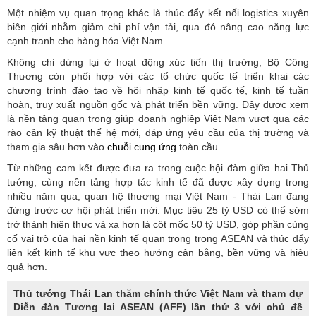
Một nhiệm vụ quan trọng khác là thúc đẩy kết nối logistics xuyên
biên giới nhằm giảm chi phí vận tải, qua đó nâng cao năng lực
cạnh tranh cho hàng hóa Việt Nam.
Không chỉ dừng lại ở hoạt động xúc tiến thị trường, Bộ Công
Thương còn phối hợp với các tổ chức quốc tế triển khai các
chương trình đào tạo về hội nhập kinh tế quốc tế, kinh tế tuần
hoàn, truy xuất nguồn gốc và phát triển bền vững. Đây được xem
là nền tảng quan trọng giúp doanh nghiệp Việt Nam vượt qua các
rào cản kỹ thuật thế hệ mới, đáp ứng yêu cầu của thị trường và
tham gia sâu hơn vào
chuỗi cung ứng
toàn cầu.
Từ những cam kết được đưa ra trong cuộc hội đàm giữa hai Thủ
tướng, cùng nền tảng hợp tác kinh tế đã được xây dựng trong
nhiều năm qua, quan hệ thương mại Việt Nam - Thái Lan đang
đứng trước cơ hội phát triển mới. Mục tiêu 25 tỷ USD có thể sớm
trở thành hiện thực và xa hơn là cột mốc 50 tỷ USD, góp phần củng
cố vai trò của hai nền kinh tế quan trọng trong ASEAN và thúc đẩy
liên kết kinh tế khu vực theo hướng cân bằng, bền vững và hiệu
quả hơn.
Thủ tướng Thái Lan thăm chính thức Việt Nam và tham dự
Diễn đàn Tương lai ASEAN (AFF) lần thứ 3 với chủ đề