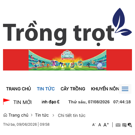
TRANG CHỦ
TIN TỨC
CÂY TRỒNG
KHUYẾN NÔNG
GI
Togg
navig
 chào xã giao lãnh đạo Đảng, Nhà nước Lào
Thủ tướng Lê Minh Hư
TIN MỚI
Thứ sáu, 07/08/2026
07
:
44
:
19
Trang chủ
Tin tức
Chi tiết tin tức
+
A
-
A
|
Thứ ba, 09/06/2026
|
09:58
A