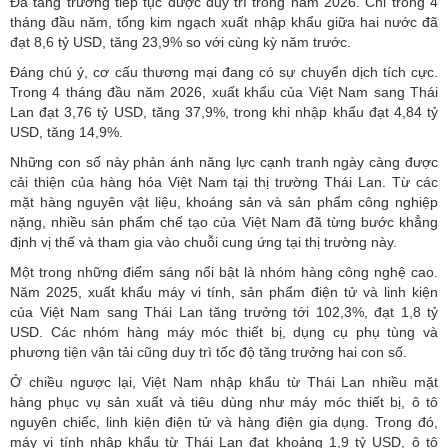
Đà tăng trưởng tiếp tục được duy trì trong năm 2026. Chỉ trong 4
tháng đầu năm, tổng kim ngạch xuất nhập khẩu giữa hai nước đã
đạt 8,6 tỷ USD, tăng 23,9% so với cùng kỳ năm trước.
Đáng chú ý, cơ cấu thương mại đang có sự chuyển dịch tích cực.
Trong 4 tháng đầu năm 2026, xuất khẩu của Việt Nam sang Thái
Lan đạt 3,76 tỷ USD, tăng 37,9%, trong khi nhập khẩu đạt 4,84 tỷ
USD, tăng 14,9%.
Những con số này phản ánh năng lực cạnh tranh ngày càng được
cải thiện của hàng hóa Việt Nam tại thị trường Thái Lan. Từ các
mặt hàng nguyên vật liệu, khoáng sản và sản phẩm công nghiệp
nặng, nhiều sản phẩm chế tạo của Việt Nam đã từng bước khẳng
định vị thế và tham gia vào chuỗi cung ứng tại thị trường này.
Một trong những điểm sáng nổi bật là nhóm hàng công nghệ cao.
Năm 2025, xuất khẩu máy vi tính, sản phẩm điện tử và linh kiện
của Việt Nam sang Thái Lan tăng trưởng tới 102,3%, đạt 1,8 tỷ
USD. Các nhóm hàng máy móc thiết bị, dụng cụ phụ tùng và
phương tiện vận tải cũng duy trì tốc độ tăng trưởng hai con số.
Ở chiều ngược lại, Việt Nam nhập khẩu từ Thái Lan nhiều mặt
hàng phục vụ sản xuất và tiêu dùng như máy móc thiết bị, ô tô
nguyên chiếc, linh kiện điện tử và hàng điện gia dụng. Trong đó,
máy vi tính nhập khẩu từ Thái Lan đạt khoảng 1,9 tỷ USD, ô tô