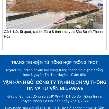
Cảnh báo lũ quét, sạt lở đất ở 8 tỉnh khu vực Bắc Bộ và Thanh
Hóa
TRANG TIN ĐIỆN TỬ TỔNG HỢP TRỒNG TRỌT
Người chịu trách nhiệm nội dung trang thông tin điện tử tổng
hợp: Nguyễn Thị Thu Huyền - Giám đốc
VẬN HÀNH BỞI CÔNG TY TNHH DỊCH VỤ THÔNG
TIN VÀ TƯ VẤN BLUEWAVE
Giấy phép hoạt động số 3591/GP-TTĐT do Sở Thông tin và
Truyền thông Hà Nội cấp ngày 25/11/2022
Giấy phép sửa đổi số 161/GP-TTĐT do Sở Thông tin và Truyền