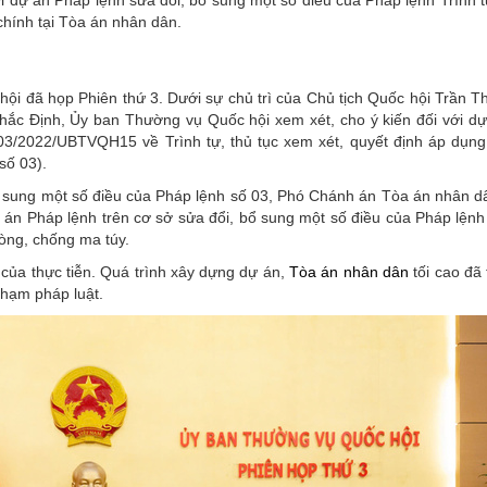
chính tại Tòa án nhân dân.
c hội đã họp Phiên thứ 3. Dưới sự chủ trì của Chủ tịch Quốc hội Trần
hắc Định, Ủy ban Thường vụ Quốc hội xem xét, cho ý kiến đối với d
03/2022/UBTVQH15 về Trình tự, thủ tục xem xét, quyết định áp dụng
số 03).
bổ sung một số điều của Pháp lệnh số 03, Phó Chánh án Tòa án nhân dâ
án Pháp lệnh trên cơ sở sửa đổi, bổ sung một số điều của Pháp lệnh
òng, chống ma túy.
 của thực tiễn. Quá trình xây dựng dự án,
Tòa án nhân dân
tối cao đã 
phạm pháp luật.