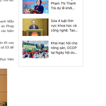
Phạm Thị Thanh
Trà dự lễ khởi
công Dự án xây
dựng Trường
Sửa 4 luật lĩnh
 Thanh Mẫn
Trung học phổ
vực khoa học và
ự án Pháp
thông Nam Đàn 1
công nghệ: Tạo
 các biện
thuận lợi cho đầu
tư kinh doanh
n tối cao
Khai mạc hội chợ
 số 03 để
nông sản, OCOP
tại Ngày hội du
lịch Kbang năm
thực hiện
2026