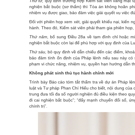
Thứ tư,
quy định trường hợp Kiểm sát viên vắng mặt tạ
nghiện bắt buộc (sơ thẩm) thì Tòa án không hoãn ph
nhiệm vụ được giao, bảo đảm việc giải quyết vụ việc đún
Đối với phiên họp xem xét, giải quyết khiếu nại, kiến 
hành. Theo đó, Kiểm sát viên phải tham gia phiên họp,
Thứ năm,
bổ sung Điều 28a về tạm đình chỉ hoặc mi
nghiện bắt buộc còn lại để phù hợp với quy định của L
Thứ sáu,
bỏ quy định về dẫn chiếu đến các điểm, khoản
bảo đảm tính ổn định của Pháp lệnh nếu sau này có s
phạm vi chức năng, nhiệm vụ, quyền hạn hướng dẫn thự
Không phát sinh thủ tục hành chính mới
Trình bày Báo cáo tóm tắt thẩm tra về dự án Pháp lệ
luật và Tư pháp Phan Chí Hiếu cho biết, nội dung của 
trung đưa tối đa số người nghiện đủ điều kiện theo qu
đi cai nghiện bắt buộc”; “đẩy mạnh chuyển đổi số, ứ
chính trị”.