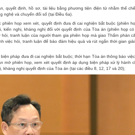
n, quyết định, hồ sơ, tài liệu bằng phương tiện điện tử nhằm thể ch
 nghệ và chuyển đổi số (tại Điều 6a).
c phiên họp xem xét, quyết định đưa đi cai nghiện bắt buộc (phiên họ
i, kiến nghị, kháng nghị đối với quyết định của Tòa án (phiên họp có 
tự hỏi, tranh luận của người tham gia phiên họp mà giao Thẩm phán c
h việc hỏi, tranh luận để bảo đảm hiệu quả và rút ngắn thời gian giả
biện pháp đưa đi cai nghiện bắt buộc; thời hạn Tòa án thông báo việc 
hạn mở phiên họp, xem xét quyết định áp dụng biện pháp xử lý hành ch
hị, kháng nghị quyết định của Tòa án (tại các điều 8, 12, 17 và 20);