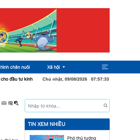
hình chăn nuôi
Xã hội
kinh doanh
Khai mạc hội chợ nông sản, OCOP tại Ngày hội du lịch
Chủ nhật, 09/08/2026
07
:
57
:
35
Pháp luật
Địa ốc
Sức khỏe
TIN XEM NHIỀU
Phó thủ tướng
, thủ tục