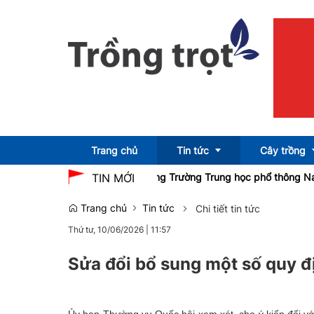
Trang chủ
Tin tức
Cây trồng
ởi công Dự án xây dựng Trường Trung học phổ thông Nam Đàn 1
S
TIN MỚI
Trang chủ
Tin tức
Chi tiết tin tức
Emagazine
OCOP
Thứ tư, 10/06/2026
|
11:57
Sửa đổi bổ sung một số quy đ
Ủy ban Thường vụ Quốc hội xem xét, cho ý kiến đối với