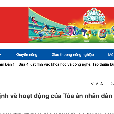
Khuyến nông
Giao thương nông nghiệp
Mô 
ửa 4 luật lĩnh vực khoa học và công nghệ: Tạo thuận lợi cho đầu tư 
+
A
-
A
|
A
ịnh về hoạt động của Tòa án nhân dân
 dự án Pháp lệnh sửa đổi, bổ sung một số điều của Pháp lệnh Trình tự