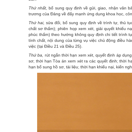
Thứ nhất,
bổ sung quy định về gửi, giao, nhận văn bả
trương của Đảng về đẩy mạnh ứng dụng khoa học, công
Thứ hai,
sửa đổi, bổ sung quy định về trình tự, thủ tụ
chất sơ thẩm); phiên họp xem xét, giải quyết khiếu nạ
phúc thẩm) theo hướng không quy định chi tiết trình 
tính chất, nội dung của từng vụ việc chủ động điều hàn
việc (tại Điều 21 và Điều 25).
Thứ ba,
rút ngắn thời hạn xem xét, quyết định áp dụng 
sơ; thời hạn Tòa án xem xét ra các quyết định; thời 
hạn bổ sung hồ sơ, tài liệu; thời hạn khiếu nại, kiến ng