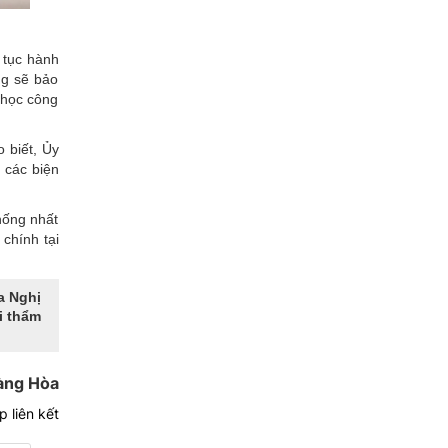
 tục hành
ng sẽ bảo
 học công
 biết, Ủy
 các biện
hống nhất
chính tại
a Nghị
i thẩm
̀ng Hòa
 liên kết