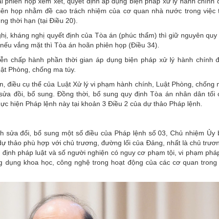
i phiên họp xem xét, quyết định áp dụng biện pháp xử lý hành chính đ
iên họp nhằm đề cao trách nhiệm của cơ quan nhà nước trong việc 
g thời hạn (tại Điều 20).
nghị, kháng nghị quyết định của Tòa án (phúc thẩm) thì giữ nguyên quy
 nếu vắng mặt thì Tòa án hoãn phiên họp (Điều 34).
ễn chấp hành phần thời gian áp dụng biện pháp xử lý hành chính đ
uật Phòng, chống ma túy.
, điều cụ thể của Luật Xử lý vi phạm hành chính, Luật Phòng, chống 
ửa đồi, bổ sung. Đồng thời, bổ sung quy định Tòa án nhân dân tối 
c hiện Pháp lệnh này tại khoản 3 Điều 2 của dự thảo Pháp lệnh.
nh sửa đổi, bổ sung một số điều của Pháp lệnh số 03, Chủ nhiệm Ủy
dự thảo phù hợp với chủ trương, đường lối của Đảng, nhất là chủ trươ
y định pháp luật và số người nghiện có nguy cơ phạm tội, vi phạm pháp
ng dụng khoa học, công nghệ trong hoạt động của các cơ quan trong