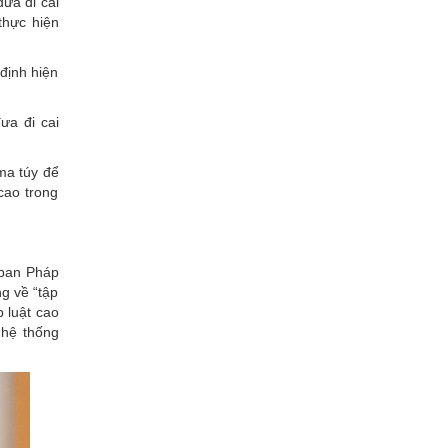
ưa đi cai
thực hiện
 định hiện
ưa đi cai
ma túy để
cao trong
 ban Pháp
ng về “tập
 luật cao
 hệ thống