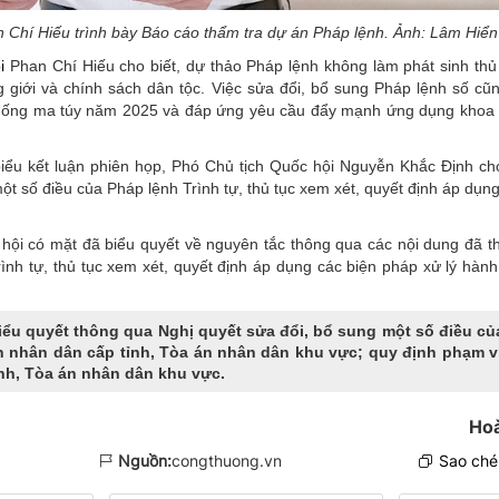
Chí Hiếu trình bày Báo cáo thẩm tra dự án Pháp lệnh. Ảnh: Lâm Hiển
i
Phan Chí Hiếu cho biết, dự thảo Pháp lệnh không làm phát sinh thủ
giới và chính sách dân tộc. Việc sửa đổi, bổ sung Pháp lệnh số cũ
chống ma túy năm 2025 và đáp ứng yêu cầu đẩy mạnh ứng dụng khoa
biểu kết luận phiên họp, Phó Chủ tịch Quốc hội Nguyễn Khắc Định cho
 số điều của Pháp lệnh Trình tự, thủ tục xem xét, quyết định áp dụng
ội có mặt đã biểu quyết về nguyên tắc thông qua các nội dung đã t
ình tự, thủ tục xem xét, quyết định áp dụng các biện pháp xử lý hành 
u quyết thông qua Nghị quyết sửa đổi, bổ sung một số điều củ
 nhân dân cấp tỉnh, Tòa án nhân dân khu vực; quy định phạm v
nh, Tòa án nhân dân khu vực.
Hoa
Nguồn:
congthuong.vn
Sao chép