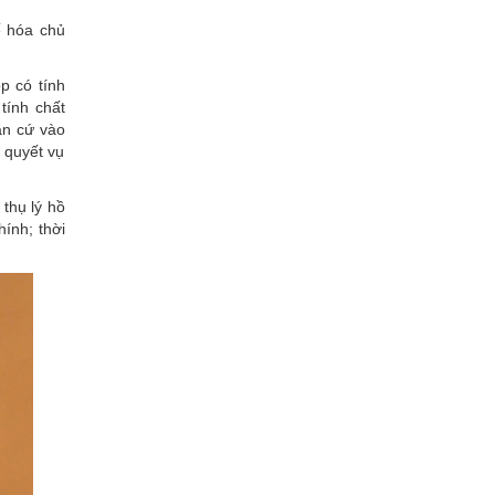
ế hóa chủ
p có tính
tính chất
ăn cứ vào
i quyết vụ
thụ lý hồ
ính; thời