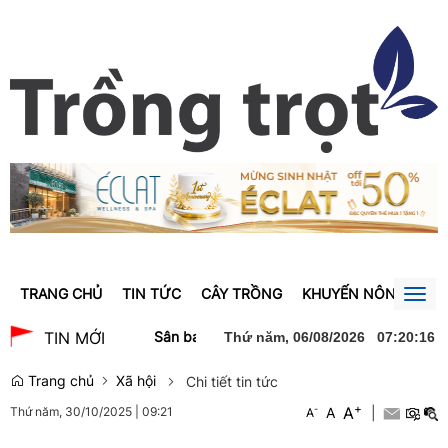
TRANG CHỦ
TIN TỨC
CÂY TRỒNG
KHUYẾN NÔNG
GI
Togg
navig
ạt động xuất bản
Sân bay Nội Bài điều chỉnh làn đón xe dịch vụ tại 
TIN MỚI
Thứ năm, 06/08/2026
07
:
20
:
17
Trang chủ
Xã hội
Chi tiết tin tức
+
A
-
A
|
Thứ năm, 30/10/2025
|
09:21
A