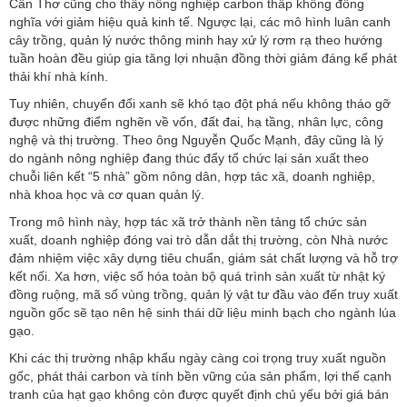
Cần Thơ cũng cho thấy nông nghiệp carbon thấp không đồng
nghĩa với giảm hiệu quả kinh tế. Ngược lại, các mô hình luân canh
cây trồng, quản lý nước thông minh hay xử lý rơm rạ theo hướng
tuần hoàn đều giúp gia tăng lợi nhuận đồng thời giảm đáng kể phát
thải khí nhà kính.
Tuy nhiên, chuyển đổi xanh sẽ khó tạo đột phá nếu không tháo gỡ
được những điểm nghẽn về vốn, đất đai, hạ tầng, nhân lực, công
nghệ và thị trường. Theo ông Nguyễn Quốc Mạnh, đây cũng là lý
do ngành nông nghiệp đang thúc đẩy tổ chức lại sản xuất theo
chuỗi liên kết “5 nhà” gồm nông dân, hợp tác xã, doanh nghiệp,
nhà khoa học và cơ quan quản lý.
Trong mô hình này, hợp tác xã trở thành nền tảng tổ chức sản
xuất, doanh nghiệp đóng vai trò dẫn dắt thị trường, còn Nhà nước
đảm nhiệm việc xây dựng tiêu chuẩn, giám sát chất lượng và hỗ trợ
kết nối. Xa hơn, việc số hóa toàn bộ quá trình sản xuất từ nhật ký
đồng ruộng, mã số vùng trồng, quản lý vật tư đầu vào đến truy xuất
nguồn gốc sẽ tạo nên hệ sinh thái dữ liệu minh bạch cho ngành lúa
gạo.
Khi các thị trường nhập khẩu ngày càng coi trọng truy xuất nguồn
gốc, phát thải carbon và tính bền vững của sản phẩm, lợi thế cạnh
tranh của hạt gạo không còn được quyết định chủ yếu bởi giá bán