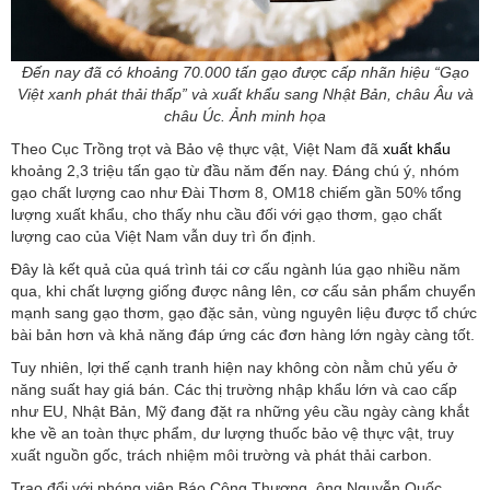
Đến nay đã có khoảng 70.000 tấn gạo được cấp nhãn hiệu “Gạo
Việt xanh phát thải thấp” và xuất khẩu sang Nhật Bản, châu Âu và
châu Úc. Ảnh minh họa
Theo Cục Trồng trọt và Bảo vệ thực vật, Việt Nam đã
xuất khẩu
khoảng 2,3 triệu tấn gạo từ đầu năm đến nay. Đáng chú ý, nhóm
gạo chất lượng cao như Đài Thơm 8, OM18 chiếm gần 50% tổng
lượng xuất khẩu, cho thấy nhu cầu đối với gạo thơm, gạo chất
lượng cao của Việt Nam vẫn duy trì ổn định.
Đây là kết quả của quá trình tái cơ cấu ngành lúa gạo nhiều năm
qua, khi chất lượng giống được nâng lên, cơ cấu sản phẩm chuyển
mạnh sang gạo thơm, gạo đặc sản, vùng nguyên liệu được tổ chức
bài bản hơn và khả năng đáp ứng các đơn hàng lớn ngày càng tốt.
Tuy nhiên, lợi thế cạnh tranh hiện nay không còn nằm chủ yếu ở
năng suất hay giá bán. Các thị trường nhập khẩu lớn và cao cấp
như EU, Nhật Bản, Mỹ đang đặt ra những yêu cầu ngày càng khắt
khe về an toàn thực phẩm, dư lượng thuốc bảo vệ thực vật, truy
xuất nguồn gốc, trách nhiệm môi trường và phát thải carbon.
Trao đổi với phóng viên Báo Công Thương, ông Nguyễn Quốc