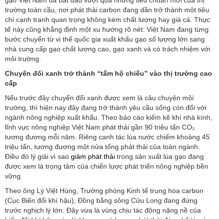
trường toàn cầu, nơi phát thải carbon đang dần trở thành một tiêu
chí cạnh tranh quan trọng không kém chất lượng hay giá cả. Thực
tế này cũng khẳng định một xu hướng rõ nét: Việt Nam đang từng
bước chuyển từ vị thế quốc gia xuất khẩu gạo số lượng lớn sang
nhà cung cấp gạo chất lượng cao, gạo xanh và có trách nhiệm với
môi trường.
Chuyển đổi xanh trở thành “tấm hộ chiếu” vào thị trường cao
cấp
Nếu trước đây chuyển đổi xanh được xem là câu chuyện môi
trường, thì hiện nay đây đang trở thành yêu cầu sống còn đối với
ngành nông nghiệp xuất khẩu. Theo báo cáo kiểm kê khí nhà kính,
lĩnh vực nông nghiệp Việt Nam phát thải gần 90 triệu tấn CO₂
tương đương mỗi năm. Riêng canh tác lúa nước chiếm khoảng 45
triệu tấn, tương đương một nửa tổng phát thải của toàn ngành.
Điều đó lý giải vì sao
giảm phát thải
trong sản xuất lúa gạo đang
được xem là trọng tâm của chiến lược phát triển nông nghiệp bền
vững.
Theo ông Lý Việt Hùng, Trưởng phòng Kinh tế trung hòa carbon
(Cục Biến đổi khí hậu), Đồng bằng sông Cửu Long đang đứng
trước nghịch lý lớn. Đây vừa là vùng chịu tác động nặng nề của