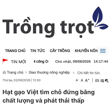
TRANG CHỦ
TIN TỨC
CÂY TRỒNG
KHUYẾN NÔNG
GI
Togg
navig
nh Trà dự lễ khởi công Dự án xây dựng Trường Trung học phổ thôn
TIN MỚI
Chủ nhật, 09/08/2026
14
:
17
:
45
Trang chủ
Giao thương nông nghiệp
Chi tiết tin tức
+
A
-
A
|
Thứ ba, 02/06/2026
|
12:30
A
Hạt gạo Việt tìm chỗ đứng bằng
chất lượng và phát thải thấp