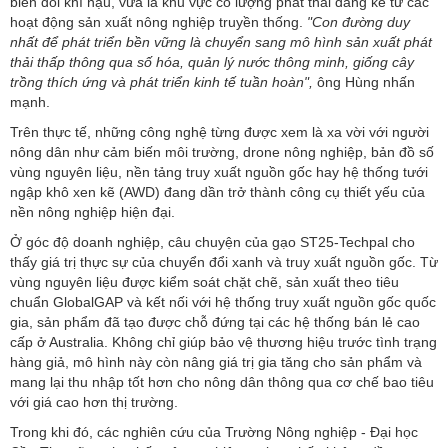
biến đổi khí hậu, vừa là khu vực có lượng phát thải đáng kể từ các
hoạt động sản xuất nông nghiệp truyền thống.
"Con đường duy
nhất để phát triển bền vững là chuyển sang mô hình sản xuất phát
thải thấp thông qua số hóa, quản lý nước thông minh, giống cây
trồng thích ứng và phát triển kinh tế tuần hoàn",
ông Hùng nhấn
mạnh.
Trên thực tế, những công nghệ từng được xem là xa vời với người
nông dân như cảm biến môi trường, drone nông nghiệp, bản đồ số
vùng nguyên liệu, nền tảng truy xuất nguồn gốc hay hệ thống tưới
ngập khô xen kẽ (AWD) đang dần trở thành công cụ thiết yếu của
nền nông nghiệp hiện đại.
Ở góc độ doanh nghiệp, câu chuyện của gạo ST25-Techpal cho
thấy giá trị thực sự của chuyển đổi xanh và truy xuất nguồn gốc. Từ
vùng nguyên liệu được kiểm soát chặt chẽ, sản xuất theo tiêu
chuẩn GlobalGAP và kết nối với hệ thống truy xuất nguồn gốc quốc
gia, sản phẩm đã tạo được chỗ đứng tại các hệ thống bán lẻ cao
cấp ở Australia. Không chỉ giúp bảo vệ thương hiệu trước tình trạng
hàng giả, mô hình này còn nâng giá trị gia tăng cho sản phẩm và
mang lại thu nhập tốt hơn cho nông dân thông qua cơ chế bao tiêu
với giá cao hơn thị trường.
Trong khi đó, các nghiên cứu của Trường Nông nghiệp - Đại học