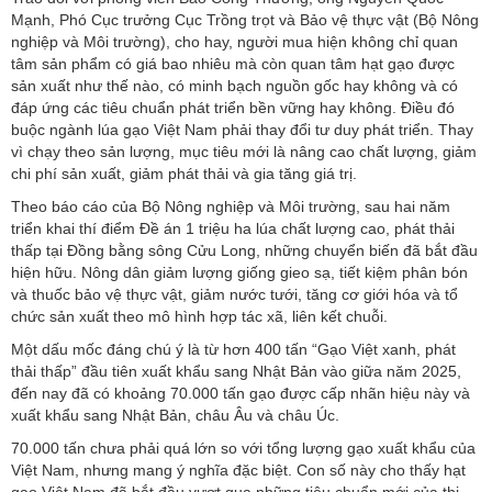
Mạnh, Phó Cục trưởng Cục Trồng trọt và Bảo vệ thực vật (Bộ Nông
nghiệp và Môi trường), cho hay, người mua hiện không chỉ quan
tâm sản phẩm có giá bao nhiêu mà còn quan tâm hạt gạo được
sản xuất như thế nào, có minh bạch nguồn gốc hay không và có
đáp ứng các tiêu chuẩn phát triển bền vững hay không. Điều đó
buộc ngành lúa gạo Việt Nam phải thay đổi tư duy phát triển. Thay
vì chạy theo sản lượng, mục tiêu mới là nâng cao chất lượng, giảm
chi phí sản xuất, giảm phát thải và gia tăng giá trị.
Theo báo cáo của Bộ Nông nghiệp và Môi trường, sau hai năm
triển khai thí điểm Đề án 1 triệu ha lúa chất lượng cao, phát thải
thấp tại Đồng bằng sông Cửu Long, những chuyển biến đã bắt đầu
hiện hữu. Nông dân giảm lượng giống gieo sạ, tiết kiệm phân bón
và thuốc bảo vệ thực vật, giảm nước tưới, tăng cơ giới hóa và tổ
chức sản xuất theo mô hình hợp tác xã, liên kết chuỗi.
Một dấu mốc đáng chú ý là từ hơn 400 tấn “Gạo Việt xanh, phát
thải thấp” đầu tiên xuất khẩu sang Nhật Bản vào giữa năm 2025,
đến nay đã có khoảng 70.000 tấn gạo được cấp nhãn hiệu này và
xuất khẩu sang Nhật Bản, châu Âu và châu Úc.
70.000 tấn chưa phải quá lớn so với tổng lượng gạo xuất khẩu của
Việt Nam, nhưng mang ý nghĩa đặc biệt. Con số này cho thấy hạt
gạo Việt Nam đã bắt đầu vượt qua những tiêu chuẩn mới của thị