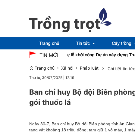
Trang chủ
Tin tức
Cây trồng
ớng Phạm Thị Thanh Trà dự lễ khởi công Dự án xây dựng Trường Tr
TIN MỚI
Trang chủ
Xã hội
Pháp luật
Chi tiết tin tứ
Emagazine
OCOP
Thứ tư, 30/07/2025
|
12:19
Ban chỉ huy Bộ đội Biên phòng
gói thuốc lá
Ngày 30-7, Ban chỉ huy Bộ đội Biên phòng tỉnh An Giang c
tang vật khoảng 18 triệu đồng; tạm giữ 1 vỏ máy, 1 má