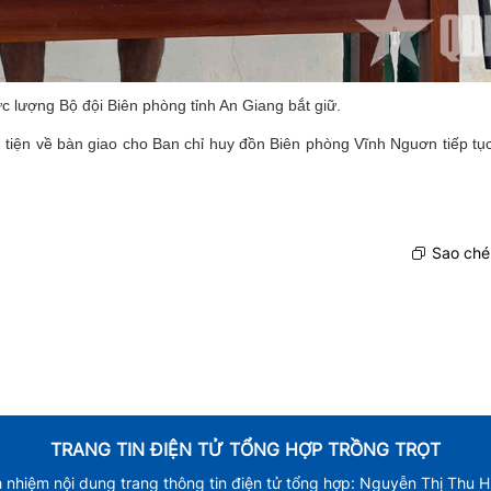
ực lượng Bộ đội Biên phòng tỉnh An Giang bắt giữ.
 tiện về bàn giao cho Ban chỉ huy đồn Biên phòng Vĩnh Nguơn tiếp tục 
Sao chép
TRANG TIN ĐIỆN TỬ TỔNG HỢP TRỒNG TRỌT
h nhiệm nội dung trang thông tin điện tử tổng hợp: Nguyễn Thị Thu 