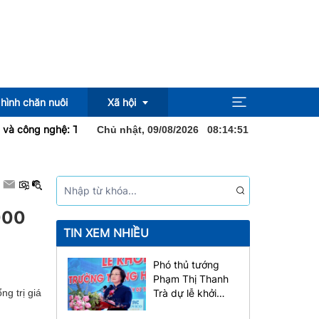
hình chăn nuôi
Xã hội
 nghệ: Tạo thuận lợi cho đầu tư kinh doanh
Khai mạc hội chợ nông
Chủ nhật, 09/08/2026
08
:
14
:
52
Pháp luật
Địa ốc
000
Sức khỏe
TIN XEM NHIỀU
Phó thủ tướng
Phạm Thị Thanh
Trà dự lễ khởi
ng trị giá
công Dự án xây