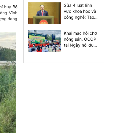
dựng Trường
Sửa 4 luật lĩnh
Trung học phổ
chỉ huy
Bộ
vực khoa học và
thông Nam Đàn 1
hòng Vĩnh
công nghệ: Tạo
ượng đang
thuận lợi cho đầu
tư kinh doanh
Khai mạc hội chợ
nông sản, OCOP
tại Ngày hội du
lịch Kbang năm
2026