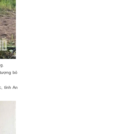
g.
 tượng bỏ
, tỉnh An