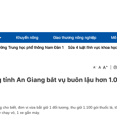
Khuyến nông
Giao thương nông nghiệp
Mô 
ung học phổ thông Nam Đàn 1
Sửa 4 luật lĩnh vực khoa học và công
c
+
A
-
A
|
A
 tỉnh An Giang bắt vụ buôn lậu hơn 1.
ho biết, đơn vị vừa bắt giữ 1 đối tượng, thu giữ 1.100 gói thuốc lá, tổ
y chạy vỏ, 1 xe gắn máy.